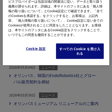
ビスプロバイダーは当該法域の関連法に従い、データと取り扱う
義務が課せられます。詳細は、本サイトのフッタにある「個人情
報の取り扱いについて」とCookie設定にて確認できます。「全て
2026年08月07日
ニュース
のCookiesを承認する」をクリックすると、お客様は、上記内
オリンパス、2027年3月期第1四半期連結業績を
容、「個人情報の取り扱いについて」、Cookie設定に従い全ての
Cookiesが使用されることに同意をしたこととなります。お客様
発表
は、本サイトのフッタにあるCookie設定をクリックすることで、
いつでもこの同意を撤回することができます。
2026年07月09日
ニュース
オリンパス、長野事業場に新「B棟」竣工、医
Cookie 設定
すべての Cookie を受け入
療機器部品の供給体制強化
れる
2026年05月04日
ニュース
オリンパス、韓国のEndoRobotics社とグロー
バル販売契約を締結
2026年03月30日
ニュース
オリンパスミュージアム リニューアルのご案内