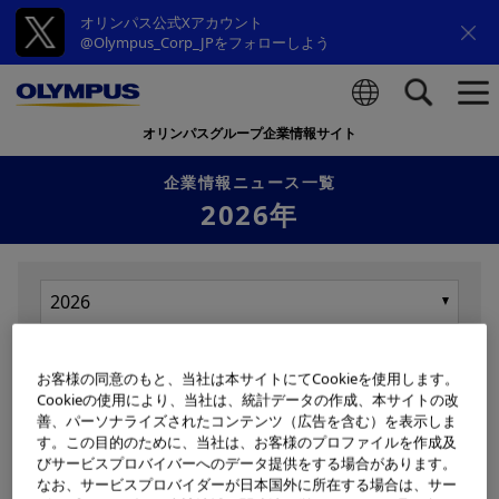
オリンパス公式Xアカウント
@Olympus_Corp_JPをフォローしよう
オリンパスグループ企業情報サイト
検索
企業情報ニュース一覧
2026年
お客様の同意のもと、当社は本サイトにてCookieを使用します。
Cookieの使用により、当社は、統計データの作成、本サイトの改
善、パーソナライズされたコンテンツ（広告を含む）を表示しま
表示
す。この目的のために、当社は、お客様のプロファイルを作成及
びサービスプロバイバーへのデータ提供をする場合があります。
なお、サービスプロバイダーが日本国外に所在する場合は、サー