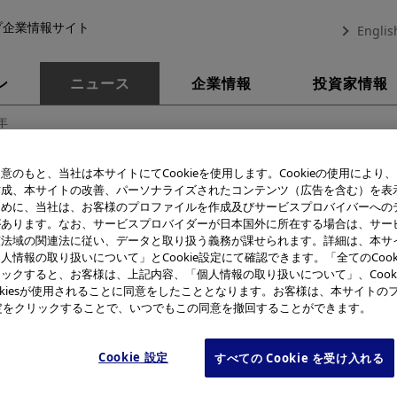
プ企業情報サイト
Englis
ン
ニュース
企業情報
投資家情報
年
意のもと、当社は本サイトにてCookieを使用します。Cookieの使用により
産業ニュース一覧
作成、本サイトの改善、パーソナライズされたコンテンツ（広告を含む）を表
ために、当社は、お客様のプロファイルを作成及びサービスプロバイバーへの
2022年
があります。なお、サービスプロバイダーが日本国外に所在する場合は、サー
該法域の関連法に従い、データと取り扱う義務が課せられます。詳細は、本サ
人情報の取り扱いについて」とCookie設定にて確認できます。「全てのCook
ックすると、お客様は、上記内容、「個人情報の取り扱いについて」、Cook
okiesが使用されることに同意をしたこととなります。お客様は、本サイトの
e設定をクリックすることで、いつでもこの同意を撤回することができます。
表示
Cookie 設定
すべての Cookie を受け入れる