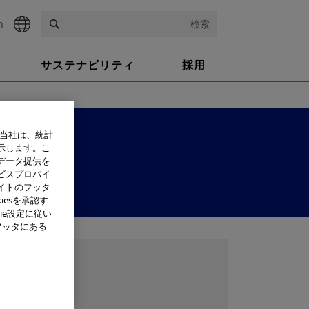
h
検索
サステナビリティ
採用
、当社は、統計
示します。こ
データ提供を
ビスプロバイ
イトのフッタ
iesを承認す
ie設定に従い
フッタにある