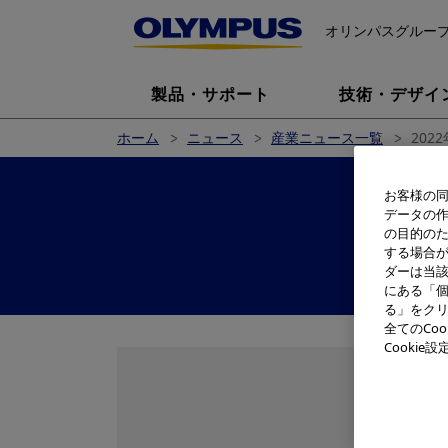
オリンパスグルー
製品・サポート
技術・デザイ
ホーム
ニュース
産業ニュース一覧
2022
お客様の同
データの
の目的の
する場合
ダーは当
にある「個
る」をクリ
全てのCo
Cooki