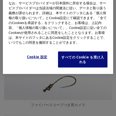
分野でもいち早くこの素材に着目し、ハーショヴィッツ
なお、サービスプロバイダーが日本国外に所在する場合は、サー
（Hirschowitz）らは曲がっていても光を端から端へその
ビスプロバイダーは当該法域の関連法に従い、データと取り扱う
まま伝えるガラス繊維の特性を内視鏡にとりいれること
義務が課せられます。詳細は、本サイトのフッタにある「個人情
報の取り扱いについて」とCookie設定にて確認できます。「全て
で、直接胃内を見ることに成功しました。このときから医
のCookiesを承認する」をクリックすると、お客様は、上記内
師はリアルタイムで胃内を直接見ることができるようにな
容、「個人情報の取り扱いについて」、Cookie設定に従い全ての
ったのです。しかし、これでは写真を撮ることはできませ
Cookiesが使用されることに同意をしたこととなります。お客様
は、本サイトのフッタにあるCookie設定をクリックすることで、
んでした。写真が撮れるようになったのは、「ファイバー
いつでもこの同意を撤回することができます。
スコープ付胃カメラ」が登場した1964（昭和39）年のこ
とでした。ついに待望の「目」が付いたのです。
Cookie 設定
すべての Cookie を受け入
れる
ファイバースコープつき胃カメラ