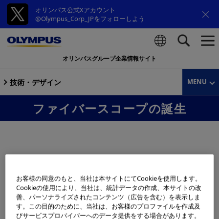
オリンパス公式Xアカウント
@Olympus_Corp_JPをフォローしよう
オリンパスグループ企業情報サイト
検索
技術・デザイン
MENU
ファイバースコープの誕生
胃カメラに「目」がついた
お客様の同意のもと、当社は本サイトにてCookieを使用します。
Cookieの使用により、当社は、統計データの作成、本サイトの改
1960年代に入って、アメリカで開発された新素材「グラ
善、パーソナライズされたコンテンツ（広告を含む）を表示しま
す。この目的のために、当社は、お客様のプロファイルを作成及
スファイバー」は様々な分野で注目をあびました。内視鏡
びサービスプロバイバーへのデータ提供をする場合があります。