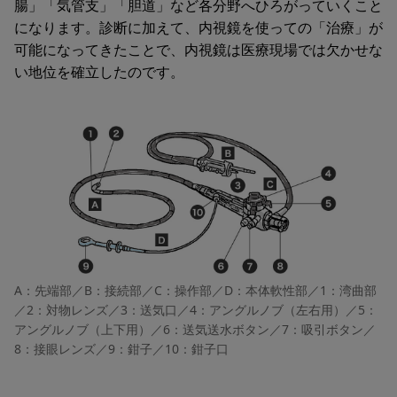
腸」「気管支」「胆道」など各分野へひろがっていくこと
になります。診断に加えて、内視鏡を使っての「治療」が
可能になってきたことで、内視鏡は医療現場では欠かせな
い地位を確立したのです。
A：先端部／B：接続部／C：操作部／D：本体軟性部／1：湾曲部
／2：対物レンズ／3：送気口／4：アングルノブ（左右用）／5：
アングルノブ（上下用）／6：送気送水ボタン／7：吸引ボタン／
8：接眼レンズ／9：鉗子／10：鉗子口