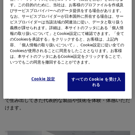
す。この目的のために、当社は、お客様のプロファイルを作成及
びサービスプロバイバーへのデータ提供をする場合があります。
なお、サービスプロバイダーが日本国外に所在する場合は、サー
ビスプロバイダーは当該法域の関連法に従い、データと取り扱う
義務が課せられます。詳細は、本サイトのフッタにある「個人情
報の取り扱いについて」とCookie設定にて確認できます。「全て
のCookiesを承認する」をクリックすると、お客様は、上記内
オリンパスの歴史は、1919年の顕微鏡の開発・製造から
容、「個人情報の取り扱いについて」、Cookie設定に従い全ての
はじまりました。その後、顕微鏡で培った光学技術を写真
Cookiesが使用されることに同意をしたこととなります。お客様
レンズの開発にも展開し、カメラ事業へ参入。さらに、世
は、本サイトのフッタにあるCookie設定をクリックすることで、
界で初めて実用的な胃カメラの開発に成功し、医療機器分
いつでもこの同意を撤回することができます。
野にも進出しました。その後、長年にわたり光学総合メー
カーとして発展し、現在は医療専業のグローバル・メドテ
Cookie 設定
すべての Cookie を受け入
ックカンパニーとして新たな歴史を築き始めています。オ
れる
リンパスミュージアムでは100年以上にわたる歴史のなか
で生み出してきた代表的な製品や技術を体験・体感いただ
けます。