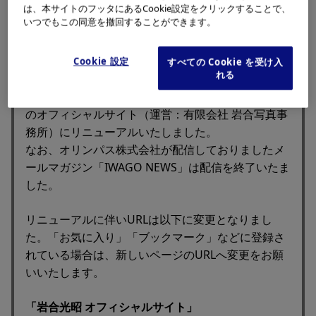
は、本サイトのフッタにあるCookie設定をクリックすることで、
いつでもこの同意を撤回することができます。
「IWAGO - 動物写真家 岩合光昭 -」をご覧いただ
き、ありがとうございます。
Cookie 設定
すべての Cookie を受け入
れる
本コンテンツ「IWAGO - 動物写真家 岩合光昭 -」
（運営：オリンパス株式会社）は、新しく岩合光昭
のオフィシャルサイト（運営：有限会社 岩合写真事
務所）にリニューアルいたしました。
なお、オリンパス株式会社が配信しておりましたメ
ールマガジン「IWAGO NEWS」は配信を終了いたま
した。
リニューアルに伴いURLは以下に変更となりまし
た。「お気に入り」「ブックマーク」などに登録さ
れている場合は、新しいページのURLへ変更をお願
いいたします。
「岩合光昭 オフィシャルサイト」