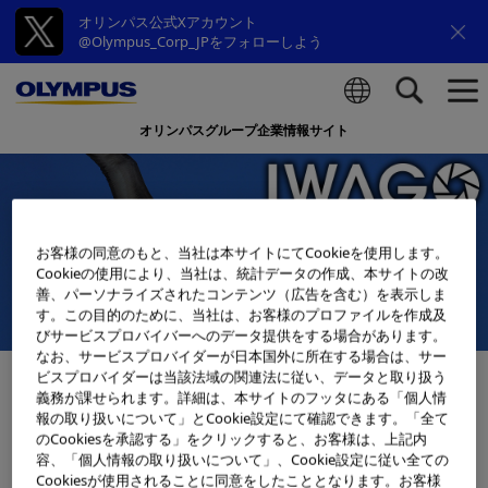
オリンパス公式Xアカウント
@Olympus_Corp_JPをフォローしよう
オリンパスグループ企業情報サイト
検索
お客様の同意のもと、当社は本サイトにてCookieを使用します。
Cookieの使用により、当社は、統計データの作成、本サイトの改
善、パーソナライズされたコンテンツ（広告を含む）を表示しま
す。この目的のために、当社は、お客様のプロファイルを作成及
びサービスプロバイバーへのデータ提供をする場合があります。
なお、サービスプロバイダーが日本国外に所在する場合は、サー
ビスプロバイダーは当該法域の関連法に従い、データと取り扱う
義務が課せられます。詳細は、本サイトのフッタにある「個人情
IWAGO - 動物写真家 岩合光昭 -
報の取り扱いについて」とCookie設定にて確認できます。「全て
のCookiesを承認する」をクリックすると、お客様は、上記内
容、「個人情報の取り扱いについて」、Cookie設定に従い全ての
Cookiesが使用されることに同意をしたこととなります。お客様