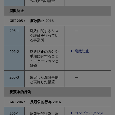
への支出の割合
腐敗防止
GRI 205： 腐敗防止 2016
205-1
腐敗に関するリス
―
ク評価を行ってい
る事業所
腐敗防止
205-2
腐敗防止の方針や
手順に関するコミ
ュニケーションと
研修
205-3
確定した腐敗事例
―
と実施した措置
反競争的行為
GRI 206： 反競争的行為 2016
コンプライアンス
206-1
反競争的行為、反