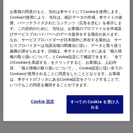
お客様の同意のもと、当社は本サイトにてCookieを使用します。
Cookieの使用により、当社は、統計データの作成、本サイトの改
善、パーソナライズされたコンテンツ（広告を含む）を表示しま
す。この目的のために、当社は、お客様のプロファイルを作成及
びサービスプロバイバーへのデータ提供をする場合があります。
なお、サービスプロバイダーが日本国外に所在する場合は、サー
ビスプロバイダーは当該法域の関連法に従い、データと取り扱う
義務が課せられます。詳細は、本サイトのフッタにある「個人情
報の取り扱いについて」とCookie設定にて確認できます。「全て
のCookiesを承認する」をクリックすると、お客様は、上記内
容、「個人情報の取り扱いについて」、Cookie設定に従い全ての
Cookiesが使用されることに同意をしたこととなります。お客様
医療の発展に貢献し、すべてのステークホルダーから品質
は、本サイトのフッタにあるCookie設定をクリックすることで、
とイノベーションで評価される企業へと成長し続けるこ
いつでもこの同意を撤回することができます。
と、それが私たちオリンパスの誇りです。
Cookie 設定
すべての Cookie を受け入
私たちは「何を成すか」だけではなく、「いかにして成す
れる
か」にもこだわります。