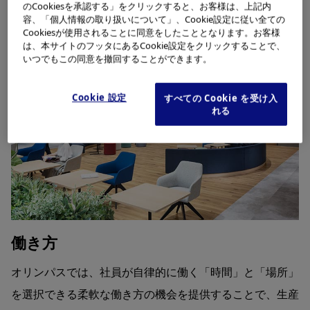
詳細を見る
のCookiesを承認する」をクリックすると、お客様は、上記内
容、「個人情報の取り扱いについて」、Cookie設定に従い全ての
Cookiesが使用されることに同意をしたこととなります。お客様
は、本サイトのフッタにあるCookie設定をクリックすることで、
いつでもこの同意を撤回することができます。
Cookie 設定
すべての Cookie を受け入
れる
働き方
オリンパスでは、社員が自律的に働く「時間」と「場所」
を選択できる柔軟な働き方の機会を提供することで、生産