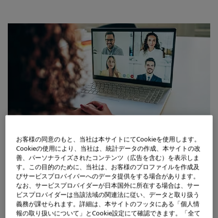
お客様の同意のもと、当社は本サイトにてCookieを使用します。
Cookieの使用により、当社は、統計データの作成、本サイトの改
人材マネジメント
善、パーソナライズされたコンテンツ（広告を含む）を表示しま
す。この目的のために、当社は、お客様のプロファイルを作成及
オリンパスは、国や地域にとらわれない適所適材な人員配
びサービスプロバイバーへのデータ提供をする場合があります。
なお、サービスプロバイダーが日本国外に所在する場合は、サー
置を実現すべく、グローバルレベルでの人材マネジメント
ビスプロバイダーは当該法域の関連法に従い、データと取り扱う
義務が課せられます。詳細は、本サイトのフッタにある「個人情
施策に取り組んでいます。
報の取り扱いについて」とCookie設定にて確認できます。「全て