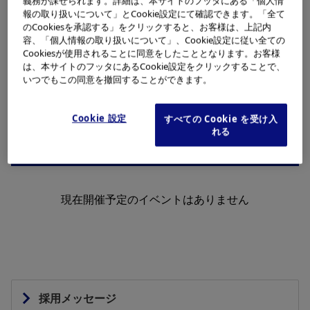
義務が課せられます。詳細は、本サイトのフッタにある「個人情
会社説明会
報の取り扱いについて」とCookie設定にて確認できます。「全て
のCookiesを承認する」をクリックすると、お客様は、上記内
容、「個人情報の取り扱いについて」、Cookie設定に従い全ての
Cookiesが使用されることに同意をしたこととなります。お客様
は、本サイトのフッタにあるCookie設定をクリックすることで、
現在開催予定のイベントはありません
いつでもこの同意を撤回することができます。
Cookie 設定
すべての Cookie を受け入
れる
WEBセミナー
現在開催予定のイベントはありません
採用メッセージ