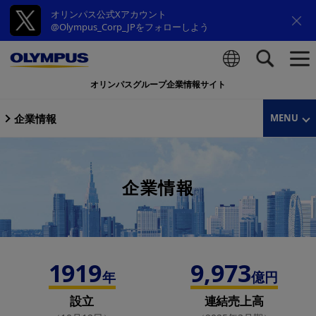
オリンパス公式Xアカウント
@Olympus_Corp_JPをフォローしよう
オリンパスグループ企業情報サイト
検索
企業情報
MENU
企業情報
1919
9,973
年
億円
設立
連結売上高