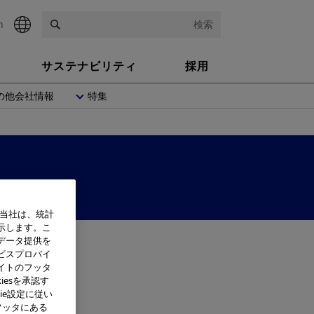
h
検索
サステナビリティ
採用
の他会社情報
特集
、当社は、統計
示します。こ
データ提供を
ビスプロバイ
イトのフッタ
iesを承認す
ie設定に従い
フッタにある