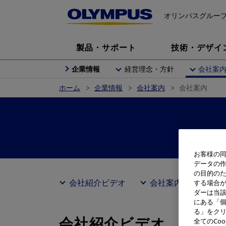
オリンパスグルー
製品・サポート
技術・デザイ
企業情報
経営理念・方針
会社案
ホーム
企業情報
会社案内
会社案内
お客様の同
データの
の目的の
会社紹介ビデオ
会社案内PDF版
する場合
ダーは当
にある「個
る」をクリ
会社紹介ビデオ
全てのCo