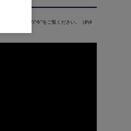
るオリンパスの”今”をご覧ください。（約4