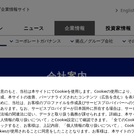
プ企業情報サイト
Englis
ン
ニュース
企業情報
投資家情報
内
コーポレートガバナンス
拠点／グループ会社
そ
会社案内
意のもと、当社は本サイトにてCookieを使用します。Cookieの使用により
作成、本サイトの改善、パーソナライズされたコンテンツ（広告を含む）を表
ために、当社は、お客様のプロファイルを作成及びサービスプロバイバーへの
があります。なお、サービスプロバイダーが日本国外に所在する場合は、サー
該法域の関連法に従い、データと取り扱う義務が課せられます。詳細は、本サ
人情報の取り扱いについて」とCookie設定にて確認できます。「全てのCook
ックすると、お客様は、上記内容、「個人情報の取り扱いについて」、Cook
okiesが使用されることに同意をしたこととなります。お客様は、本サイトの