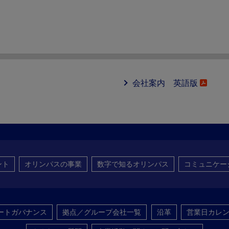
会社案内 英語版
ント
オリンパスの事業
数字で知るオリンパス
コミュニケー
ートガバナンス
拠点／グループ会社一覧
沿革
営業日カレ