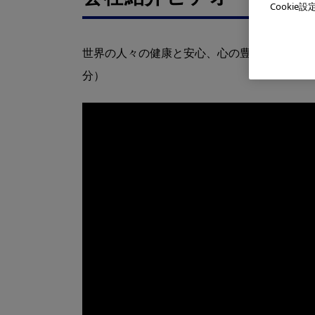
Cooki
世界の人々の健康と安心、心の豊かさの実現の
分）