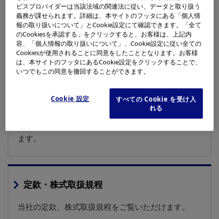
ビスプロバイダーは当該法域の関連法に従い、データと取り扱う
義務が課せられます。詳細は、本サイトのフッタにある「個人情
経営戦略
報の取り扱いについて」とCookie設定にて確認できます。「全て
のCookiesを承認する」をクリックすると、お客様は、上記内
容、「個人情報の取り扱いについて」、Cookie設定に従い全ての
経営理念の実現と持続的な成長を目指して策定し
Cookiesが使用されることに同意をしたこととなります。お客様
た、当社の経営戦略をご紹介します。
は、本サイトのフッタにあるCookie設定をクリックすることで、
いつでもこの同意を撤回することができます。
Cookie 設定
すべての Cookie を受け入
トップマネジメント
れる
オリンパスの取締役、執行役、執行役員をご紹介し
ます。
定款・株式取扱規程
当社の定款、株式取扱規程をご覧いただけます。