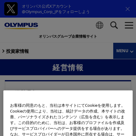
オリンパス公式Xアカウント
@Olympus_Corp_JPをフォローしよう
オリンパスグループ企業情報サイト
検索
投資家情報
MENU
経営情報
経営理念
お客様の同意のもと、当社は本サイトにてCookieを使用します。
「Our Purpose 私たちの存在意義」と「Our Core
Cookieの使用により、当社は、統計データの作成、本サイトの改
Values 私たちのコアバリュー」から構成される経営
善、パーソナライズされたコンテンツ（広告を含む）を表示しま
理念についてご紹介します。
す。この目的のために、当社は、お客様のプロファイルを作成及
びサービスプロバイバーへのデータ提供をする場合があります。
なお、サービスプロバイダーが日本国外に所在する場合は、サー