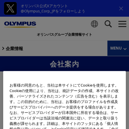
オリンパス公式Xアカウント
@Olympus_Corp_JPをフォローしよう
オリンパスグループ企業情報サイト
検索
企業情報
MENU
会社案内
会社紹介ビデオ
会社案内PDF版
お客様の同意のもと、当社は本サイトにてCookieを使用します。
Cookieの使用により、当社は、統計データの作成、本サイトの改
会社紹介ビデオ
善、パーソナライズされたコンテンツ（広告を含む）を表示しま
す。この目的のために、当社は、お客様のプロファイルを作成及
びサービスプロバイバーへのデータ提供をする場合があります。
なお、サービスプロバイダーが日本国外に所在する場合は、サー
世界の人々の健康と安心、心の豊かさの実現のために、グ
ビスプロバイダーは当該法域の関連法に従い、データと取り扱う
義務が課せられます。詳細は、本サイトのフッタにある「個人情
ローバル・メドテックカンパニーとして歩みを進めるオリ