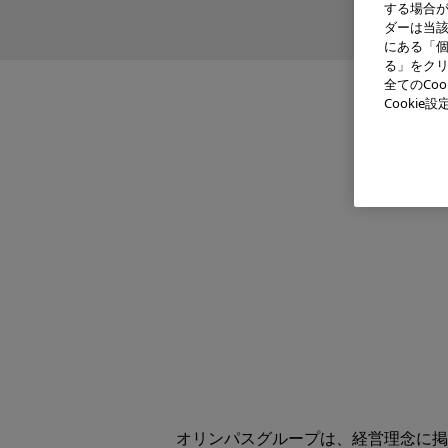
する場合
ダーは当
にある「個
る」をクリ
全てのCo
Cooki
オリンパスグループは、経営理念に掲