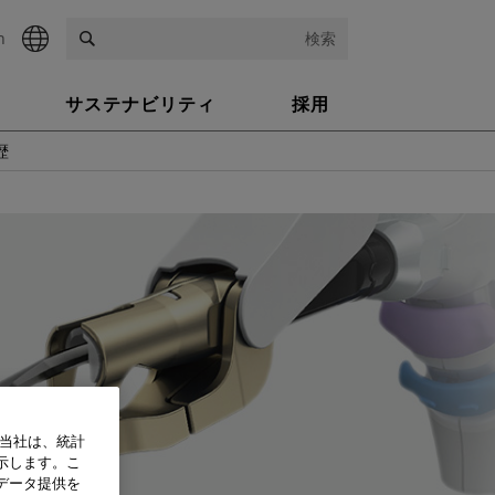
h
検索
サステナビリティ
採用
歴
、当社は、統計
示します。こ
データ提供を