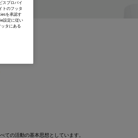
ビスプロバイ
イトのフッタ
iesを承認す
ie設定に従い
フッタにある
べての活動の基本思想としています。