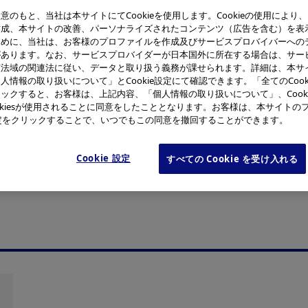
意のもと、当社は本サイトにてCookieを使用します。Cookieの使用により
作成、本サイトの改善、パーソナライズされたコンテンツ（広告を含む）を表
ために、当社は、お客様のプロファイルを作成及びサービスプロバイバーへの
があります。なお、サービスプロバイダーが日本国外に所在する場合は、サー
フォーカスしたユニークなデザイン賞です。アジアにおいて影
該法域の関連法に従い、データと取り扱う義務が課せられます。詳細は、本サ
人情報の取り扱いについて」とCookie設定にて確認できます。「全てのCook
えて、デザインによってアジアのライフスタイルに与える影響
ックすると、お客様は、上記内容、「個人情報の取り扱いについて」、Cook
okiesが使用されることに同意をしたこととなります。お客様は、本サイトの
e設定をクリックすることで、いつでもこの同意を撤回することができます。
)が所有・管理する製品ではなくなりました。2021年1月以降、OMデ
Cookie 設定
すべての Cookie を受け入れる
)が所有・管理する製品ではなくなりました。これらは(株)エビデント