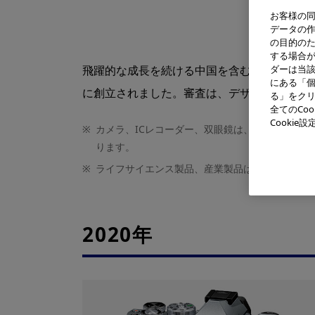
お客様の同
データの
の目的の
する場合
飛躍的な成長を続ける中国を含むアジア市場に
ダーは当
にある「個
に創立されました。審査は、デザイン性に加
る」をクリ
全てのCo
Cooki
※
カメラ、ICレコーダー、双眼鏡は、オリンパス(株
ります。
※
ライフサイエンス製品、産業製品はオリンパス(株
2020年