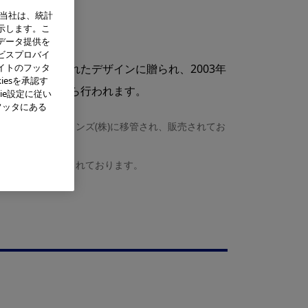
、当社は、統計
示します。こ
データ提供を
ビスプロバイ
響を与える優れたデザインに贈られ、2003年
イトのフッタ
iesを承認す
力などの観点から行われます。
ie設定に従い
フッタにある
ジタルソリューションズ(株)に移管され、販売されてお
に移管され、販売されております。