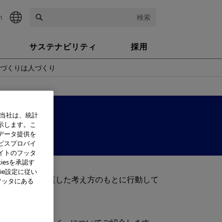
h
検索
サステナビリティ
採用
のづくりは人づくり
、当社は、統計
示します。こ
データ提供を
ビスプロバイ
イトのフッタ
iesを承認す
ie設定に従い
信条として、一貫した考え方のもとに行動して
フッタにある