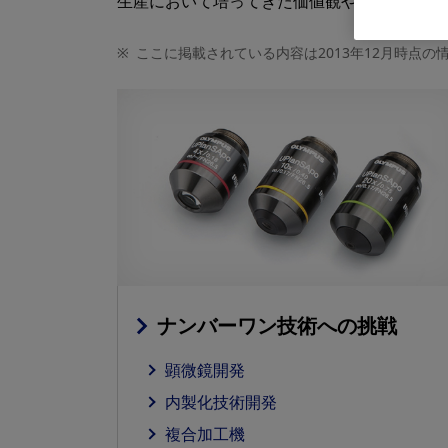
生産において培ってきた価値観や思想、行動
※
ここに掲載されている内容は2013年12月時点の
ナンバーワン技術への挑戦
顕微鏡開発
内製化技術開発
複合加工機