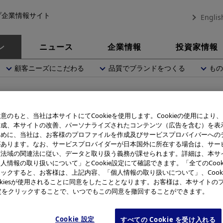
プ企業情報サイト
Englis
ン
ニュース
企業情報
投資家情報
顧客ニーズにこだわる
品質でブランドをつくる
も
意のもと、当社は本サイトにてCookieを使用します。Cookieの使用により
ものづくり
作成、本サイトの改善、パーソナライズされたコンテンツ（広告を含む）を表
ために、当社は、お客様のプロファイルを作成及びサービスプロバイバーへの
があります。なお、サービスプロバイダーが日本国外に所在する場合は、サー
該法域の関連法に従い、データと取り扱う義務が課せられます。詳細は、本サ
人情報の取り扱いについて」とCookie設定にて確認できます。「全てのCook
ックすると、お客様は、上記内容、「個人情報の取り扱いについて」、Cook
リンパスはものづくり企業として世の中に貢献し続けることを
okiesが使用されることに同意をしたこととなります。お客様は、本サイトの
e設定をクリックすることで、いつでもこの同意を撤回することができます。
Cookie 設定
すべての Cookie を受け入れる