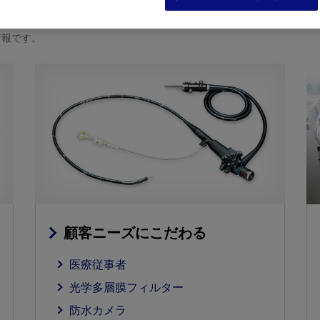
をまとめ、4つの「行動指針」として明文化し、制定した「生
情報です。
顧客ニーズにこだわる
医療従事者
光学多層膜フィルター
防水カメラ