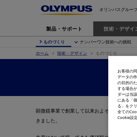
オリンパスグルー
製品・サポート
技術・デザイ
ものづくり
ナンバーワン技術への挑戦
ホーム
技術・デザイン
ものづくり
お客様の同
データの
の目的の
する場合
ダーは当
にある「個
る」をクリ
顕微鏡事業で創業して以来およそ100年、オ
全てのCo
Cooki
きました。