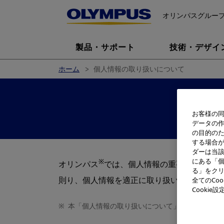
オリンパスグルー
製品・サポート
技術・デザイ
ホーム
個人情報の取り扱いについて
お客様の同
データの
の目的の
する場合
ダーは当
にある「個
※
オリンパス
では、個人情報の重要性を深く
る」をクリ
則り、個人情報を適正に取り扱います。
全てのCo
Cooki
※
本「個人情報の取り扱いについて」における「オ