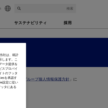
h
検索
サステナビリティ
採用
て
、当社は、統計
示します。こ
データ提供を
ビスプロバイ
イトのフッタ
iesを承認す
「
オリンパスグループ個人情報保護方針
」に
ie設定に従い
フッタにある