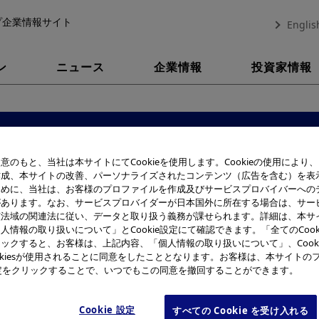
プ企業情報サイト
Englis
ン
ニュース
企業情報
投資家情報
個人情報の取り扱いについ
意のもと、当社は本サイトにてCookieを使用します。Cookieの使用により
作成、本サイトの改善、パーソナライズされたコンテンツ（広告を含む）を表
ために、当社は、お客様のプロファイルを作成及びサービスプロバイバーへの
があります。なお、サービスプロバイダーが日本国外に所在する場合は、サー
該法域の関連法に従い、データと取り扱う義務が課せられます。詳細は、本サ
人情報の取り扱いについて」とCookie設定にて確認できます。「全てのCook
認識し、その保護の徹底を図ることは社会的責務と考え、以下の
ックすると、お客様は、上記内容、「個人情報の取り扱いについて」、Cook
okiesが使用されることに同意をしたこととなります。お客様は、本サイトの
e設定をクリックすることで、いつでもこの同意を撤回することができます。
リンパス」は、オリンパスグループの
個人情報取扱事業者
を指します。
Cookie 設定
すべての Cookie を受け入れる