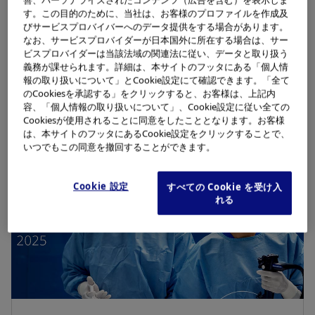
ニュース
す。この目的のために、当社は、お客様のプロファイルを作成及
びサービスプロバイバーへのデータ提供をする場合があります。
なお、サービスプロバイダーが日本国外に所在する場合は、サー
最新の医療製品、企業情報、投資家向け情報、そし
ビスプロバイダーは当該法域の関連法に従い、データと取り扱う
てサステナビリティに関するニュースをご覧くださ
義務が課せられます。詳細は、本サイトのフッタにある「個人情
い。
報の取り扱いについて」とCookie設定にて確認できます。「全て
のCookiesを承認する」をクリックすると、お客様は、上記内
容、「個人情報の取り扱いについて」、Cookie設定に従い全ての
Cookiesが使用されることに同意をしたこととなります。お客様
は、本サイトのフッタにあるCookie設定をクリックすることで、
いつでもこの同意を撤回することができます。
Cookie 設定
すべての Cookie を受け入
れる