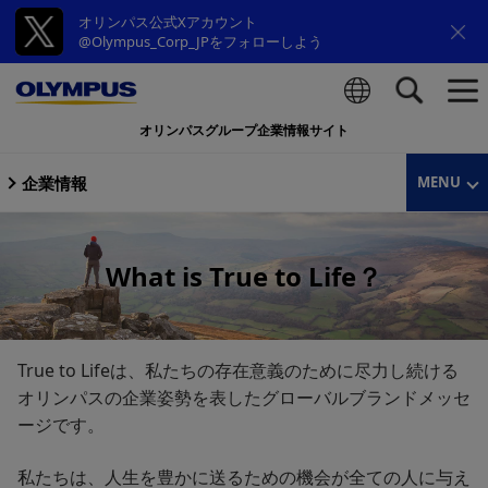
オリンパス公式Xアカウント
@Olympus_Corp_JPをフォローしよう
オリンパスグループ企業情報サイト
検索
企業情報
MENU
What is True to Life？
True to Lifeは、私たちの存在意義のために尽力し続ける
オリンパスの企業姿勢を表したグローバルブランドメッセ
ージです。
私たちは、人生を豊かに送るための機会が全ての人に与え