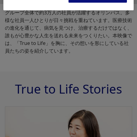
グループ全体で約3万人の社員が活躍するオリンパス。多
様な社員一人ひとりが日々挑戦を重ねています。医療技術
の進化を通じて、病気を見つけ、治療するだけではなく、
誰もが心豊かな人生を送れる未来をつくりたい。本映像で
は、「True to Life」を胸に、その想いを形にしている社
員たちの姿を紹介しています。
True to Life Stories