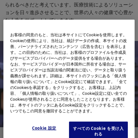
られるべきだと考えています。医療技術によるソリューシ
ョンを日々進歩させることで、世界の人々の健康で心豊か
な人生をサポートしていきます。
お客様の同意のもと、当社は本サイトにてCookieを使用します。
Cookieの使用により、当社は、統計データの作成、本サイトの改
善、パーソナライズされたコンテンツ（広告を含む）を表示しま
す。この目的のために、当社は、お客様のプロファイルを作成及
びサービスプロバイバーへのデータ提供をする場合があります。
なお、サービスプロバイダーが日本国外に所在する場合は、サー
ビスプロバイダーは当該法域の関連法に従い、データと取り扱う
義務が課せられます。詳細は、本サイトのフッタにある「個人情
報の取り扱いについて」とCookie設定にて確認できます。「全て
のCookiesを承認する」をクリックすると、お客様は、上記内
容、「個人情報の取り扱いについて」、Cookie設定に従い全ての
Cookiesが使用されることに同意をしたこととなります。お客様
は、本サイトのフッタにあるCookie設定をクリックすることで、
いつでもこの同意を撤回することができます。
Cookie 設定
すべての Cookie を受け入
れる