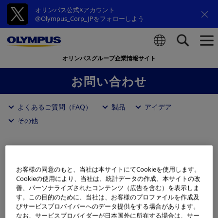
オリンパス公式Xアカウント
@Olympus_Corp_JPをフォローしよう
オリンパスグループ企業情報サイト
検索
お問い合わせ
よくあるご質問（FAQ）
製品
アイデア
その他
よくあるご質問（FAQ）
お客様の同意のもと、当社は本サイトにてCookieを使用します。
Cookieの使用により、当社は、統計データの作成、本サイトの改
善、パーソナライズされたコンテンツ（広告を含む）を表示しま
す。この目的のために、当社は、お客様のプロファイルを作成及
びサービスプロバイバーへのデータ提供をする場合があります。
会社について
なお、サービスプロバイダーが日本国外に所在する場合は、サー