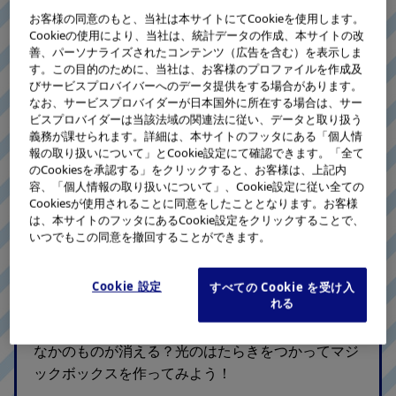
お客様の同意のもと、当社は本サイトにてCookieを使用します。
Cookieの使用により、当社は、統計データの作成、本サイトの改
善、パーソナライズされたコンテンツ（広告を含む）を表示しま
す。この目的のために、当社は、お客様のプロファイルを作成及
びサービスプロバイバーへのデータ提供をする場合があります。
なお、サービスプロバイダーが日本国外に所在する場合は、サー
ビスプロバイダーは当該法域の関連法に従い、データと取り扱う
義務が課せられます。詳細は、本サイトのフッタにある「個人情
報の取り扱いについて」とCookie設定にて確認できます。「全て
のCookiesを承認する」をクリックすると、お客様は、上記内
容、「個人情報の取り扱いについて」、Cookie設定に従い全ての
Cookiesが使用されることに同意をしたこととなります。お客様
は、本サイトのフッタにあるCookie設定をクリックすることで、
いつでもこの同意を撤回することができます。
き
ひかり
消
光
ボールが
える？！
のマジック
Cookie 設定
すべての Cookie を受け入
れる
ボックス
なかのものが消える？光のはたらきをつかってマジ
ックボックスを作ってみよう！