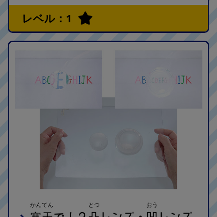
レベル：1
かんてん
とつ
おう
寒天
凸
凹