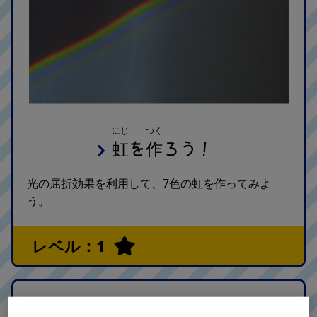
にじ
つく
虹
作
を
ろう！
光の屈折効果を利用して、7色の虹を作ってみよ
う。
レベル：1