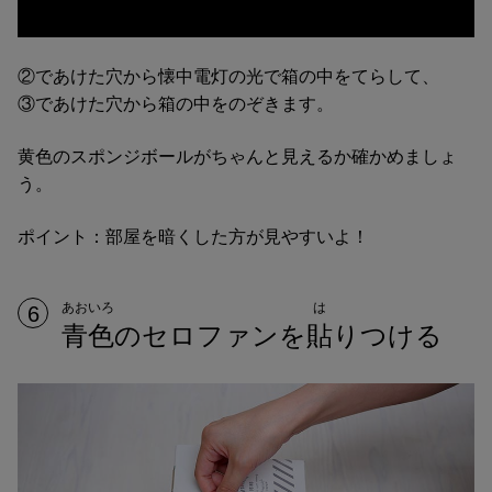
②であけた穴から懐中電灯の光で箱の中をてらして、
③であけた穴から箱の中をのぞきます。
黄色のスポンジボールがちゃんと見えるか確かめましょ
う。
ポイント：部屋を暗くした方が見やすいよ！
あおいろ
は
6
青色
のセロファンを
貼
りつける