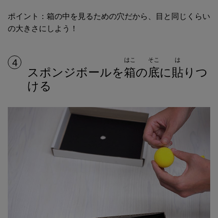
ポイント：箱の中を見るための穴だから、目と同じくらい
の大きさにしよう！
はこ
そこ
は
4
スポンジボールを
箱
の
底
に
貼
りつ
ける