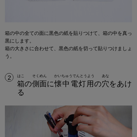
箱の中の全ての面に黒色の紙を貼りつけて、箱の中を真っ
黒にします。
箱の大きさに合わせて、黒色の紙を切って貼りつけましょ
う。
はこ
そくめん
かいちゅうでんとうよう
あな
2
箱
の
側面
に
懐中電灯用
の
穴
をあけ
る