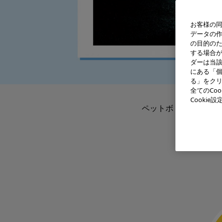
お客様の同
データの
の目的の
する場合
ダーは当
にある「個
る」をクリ
全てのCo
Cooki
ペットボトルも光ファ