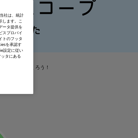
ースコープ
、当社は、統計
示します。こ
データ提供を
つくりかた
ビスプロバイ
イトのフッタ
iesを承認す
ie設定に従い
フッタにある
星のかざりをつくろう！