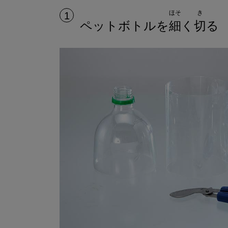
ほそ
き
1
ペットボトルを
細
く
切
る