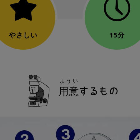
やさしい
15分
ようい
用意
するもの