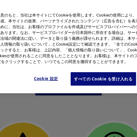
ァイバ
意のもと、当社は本サイトにてCookieを使用します。Cookieの使用により
作成、本サイトの改善、パーソナライズされたコンテンツ（広告を含む）を表
ために、当社は、お客様のプロファイルを作成及びサービスプロバイバーへの
があります。なお、サービスプロバイダーが日本国外に所在する場合は、サー
該法域の関連法に従い、データと取り扱う義務が課せられます。詳細は、本サ
人情報の取り扱いについて」とCookie設定にて確認できます。「全てのCook
ックすると、お客様は、上記内容、「個人情報の取り扱いについて」、Cook
okiesが使用されることに同意をしたこととなります。お客様は、本サイトの
e設定をクリックすることで、いつでもこの同意を撤回することができます。
イバーのように光を伝えるよ！ そのしくみをつかって、光る
Cookie 設定
すべての Cookie を受け入れる
まとめ方のコツ