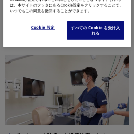
は、本サイトのフッタにあるCookie設定をクリックすることで、
いつでもこの同意を撤回することができます。
より安心な内視鏡検査のために
Cookie 設定
すべての Cookie を受け入
れる
内視鏡用防護具の開発①