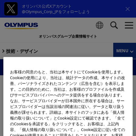
オリンパス公式Xアカウント
@Olympus_Corp_JPをフォローしよう
オリンパスグループ企業情報サイト
検索
技術・デザイン
MENU
製品技術
お客様の同意のもと、当社は本サイトにてCookieを使用します。
Cookieの使用により、当社は、統計データの作成、本サイトの改
善、パーソナライズされたコンテンツ（広告を含む）を表示しま
す。この目的のために、当社は、お客様のプロファイルを作成及
びサービスプロバイバーへのデータ提供をする場合があります。
なお、サービスプロバイダーが日本国外に所在する場合は、サー
ビスプロバイダーは当該法域の関連法に従い、データと取り扱う
義務が課せられます。詳細は、本サイトのフッタにある「個人情
報の取り扱いについて」とCookie設定にて確認できます。「全て
のCookiesを承認する」をクリックすると、お客様は、上記内
容、「個人情報の取り扱いについて」、Cookie設定に従い全ての
Cookiesが使用されることに同意をしたこととなります。お客様