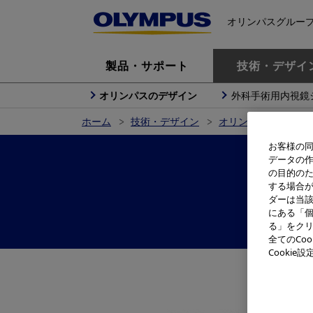
オリンパスグルー
製品・サポート
技術・デザイ
オリンパスのデザイン
外科手術用内視鏡
ホーム
技術・デザイン
オリンパスのデザイ
お客様の同
データの
の目的の
する場合
ダーは当
にある「個
る」をクリ
全てのCo
Cooki