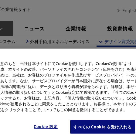
プ企業情報サイト
Englis
ン
ニュース
企業情報
投資家情報
システム
外科手術用エネルギーデバイス
デザイン賞受賞
ン
デザイン賞受賞歴一覧
OLYMPUS PEN E-PL9
意のもと、当社は本サイトにてCookieを使用します。Cookieの使用により
作成、本サイトの改善、パーソナライズされたコンテンツ（広告を含む）を表
デザイン賞受賞製品
ために、当社は、お客様のプロファイルを作成及びサービスプロバイバーへの
があります。なお、サービスプロバイダーが日本国外に所在する場合は、サー
OLYMPUS PEN E-PL9
該法域の関連法に従い、データと取り扱う義務が課せられます。詳細は、本サ
人情報の取り扱いについて」とCookie設定にて確認できます。「全てのCook
ックすると、お客様は、上記内容、「個人情報の取り扱いについて」、Cook
okiesが使用されることに同意をしたこととなります。お客様は、本サイトの
e設定をクリックすることで、いつでもこの同意を撤回することができます。
受賞
Cookie 設定
すべての Cookie を受け入れる