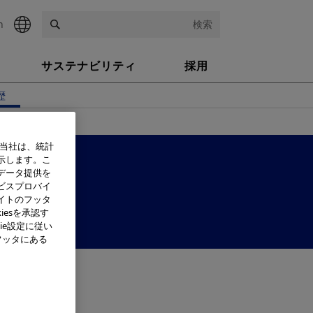
h
検索
サステナビリティ
採用
歴
、当社は、統計
示します。こ
データ提供を
ビスプロバイ
イトのフッタ
iesを承認す
ie設定に従い
フッタにある