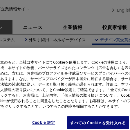
プ企業情報サイト
Englis
ン
ニュース
企業情報
投資家情報
システム
外科手術用エネルギーデバイス
デザイン賞受賞
ン
デザイン賞受賞歴一覧
S Image Track（フィールドログカメラ／スマートフォンアプリ）
意のもと、当社は本サイトにてCookieを使用します。Cookieの使用により
作成、本サイトの改善、パーソナライズされたコンテンツ（広告を含む）を表
ために、当社は、お客様のプロファイルを作成及びサービスプロバイバーへの
があります。なお、サービスプロバイダーが日本国外に所在する場合は、サー
デザイン賞受賞製品
該法域の関連法に従い、データと取り扱う義務が課せられます。詳細は、本サ
人情報の取り扱いについて」とCookie設定にて確認できます。「全てのCook
TG-Tracker / OLYMPUS 
ックすると、お客様は、上記内容、「個人情報の取り扱いについて」、Cook
okiesが使用されることに同意をしたこととなります。お客様は、本サイトの
グカメラ／スマートフォンア
e設定をクリックすることで、いつでもこの同意を撤回することができます。
Cookie 設定
すべての Cookie を受け入れる