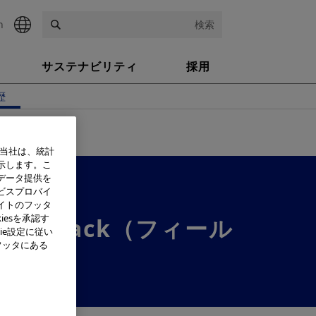
h
検索
サステナビリティ
採用
歴
、当社は、統計
示します。こ
データ提供を
ビスプロバイ
イトのフッタ
iesを承認す
Image Track（フィール
ie設定に従い
フッタにある
プリ）