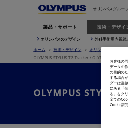
オリンパスグルー
製品・サポート
技術・デザイ
オリンパスのデザイン
外科手術用内視鏡
ホーム
技術・デザイン
オリンパスのデザイ
OLYMPUS STYLUS TG-Tracker / OLYMPU
お客様の同
データの
の目的の
する場合
ダーは当
にある「個
OLYMPUS STYLUS 
る」をクリ
全てのCo
ドロ
Cooki