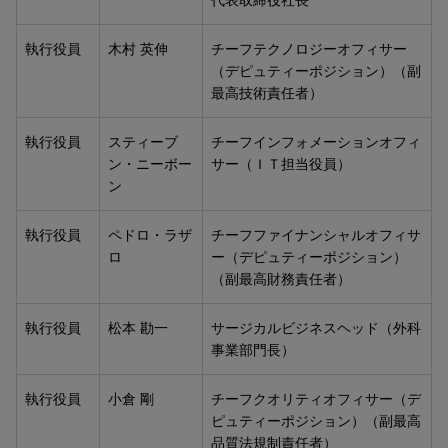
執行役員
木村 英伸
チーフテクノロジーオフィサー
（デピュティーポジション）（副
最高技術責任者）
執行役員
スティーブ
チーフインフォメーションオフィ
ン・ニーボー
サー（ＩＴ担当役員）
ン
執行役員
ペドロ・ラザ
チーフファイナンシャルオフィサ
ロ
ー（デピュティーポジション）
（副最高財務責任者）
執行役員
松本 勘一
サージカルビジネスヘッド（外科
事業部門長）
執行役員
小倉 剛
チーフクオリティオフィサー（デ
ピュティーポジション）（副最高
品質法規制責任者）