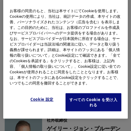
お客様の同意のもと、当社は本サイトにてCookieを使用します。
社外取締役
Cookieの使用により、当社は、統計データの作成、本サイトの改
市川 佐知子
善、パーソナライズされたコンテンツ（広告を含む）を表示しま
す。この目的のために、当社は、お客様のプロファイルを作成及
(Sachiko Ichikawa)
びサービスプロバイバーへのデータ提供をする場合があります。
なお、サービスプロバイダーが日本国外に所在する場合は、サー
略歴
ビスプロバイダーは当該法域の関連法に従い、データと取り扱う
義務が課せられます。詳細は、本サイトのフッタにある「個人情
報の取り扱いについて」とCookie設定にて確認できます。「全て
のCookiesを承認する」をクリックすると、お客様は、上記内
容、「個人情報の取り扱いについて」、Cookie設定に従い全ての
社外取締役
Cookiesが使用されることに同意をしたこととなります。お客様
觀 恒平
は、本サイトのフッタにあるCookie設定をクリックすることで、
いつでもこの同意を撤回することができます。
(Kohei Kan)
略歴
Cookie 設定
すべての Cookie を受け入
れる
社外取締役
ゲイリー・ジョン・プルーデン