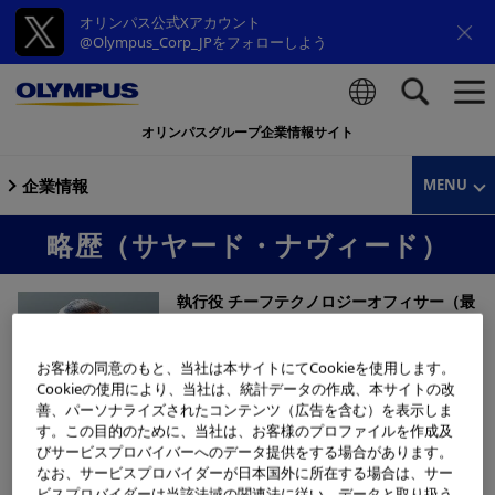
オリンパス公式Xアカウント
@Olympus_Corp_JPをフォローしよう
オリンパスグループ企業情報サイト
検索
企業情報
MENU
略歴（サヤード・ナヴィード）
執行役 チーフテクノロジーオフィサー（最
高技術責任者）
サヤード・ナヴィード
(Syed
お客様の同意のもと、当社は本サイトにてCookieを使用します。
Cookieの使用により、当社は、統計データの作成、本サイトの改
Naveed)
善、パーソナライズされたコンテンツ（広告を含む）を表示しま
1973年9月5日生
す。この目的のために、当社は、お客様のプロファイルを作成及
びサービスプロバイバーへのデータ提供をする場合があります。
なお、サービスプロバイダーが日本国外に所在する場合は、サー
ビスプロバイダーは当該法域の関連法に従い、データと取り扱う