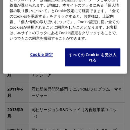
義務が課せられます。詳細は、本サイトのフッタにある「個人情
1996年8
Indian Institute of Science入所
報の取り扱いについて」とCookie設定にて確認できます。「全て
月
のCookiesを承認する」をクリックすると、お客様は、上記内
容、「個人情報の取り扱いについて」、Cookie設定に従い全ての
2000年9
Spectra Technologies Inc入社
Cookiesが使用されることに同意をしたこととなります。お客様
は、本サイトのフッタにあるCookie設定をクリックすることで、
月
いつでもこの同意を撤回することができます。
2003年9
Boston Scientific Corporation入社
月
Cookie 設定
すべての Cookie を受け入
れる
2009年1
同社プログラム・マネージャー兼プリンシパル・
月
エンジニア
2011年6
同社新製品開発部門 シニアR&Dプログラム・マネ
月
ージャー
2013年9
同社リージョンR&Dヘッド（内視鏡事業ユニッ
月
ト）