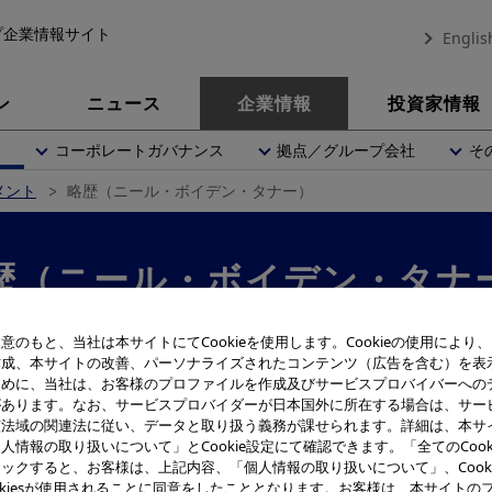
プ企業情報サイト
Englis
ン
ニュース
企業情報
投資家情報
内
コーポレートガバナンス
拠点／グループ会社
そ
メント
略歴（ニール・ボイデン・タナー）
歴（ニール・ボイデン・タナ
意のもと、当社は本サイトにてCookieを使用します。Cookieの使用により
作成、本サイトの改善、パーソナライズされたコンテンツ（広告を含む）を表
ために、当社は、お客様のプロファイルを作成及びサービスプロバイバーへの
 グローバルジェネラルカウンセル（最高法務責任者）
があります。なお、サービスプロバイダーが日本国外に所在する場合は、サー
ル・ボイデン・タナー
(Neil Boyden Tanner)
該法域の関連法に従い、データと取り扱う義務が課せられます。詳細は、本サ
人情報の取り扱いについて」とCookie設定にて確認できます。「全てのCook
1年5月22日生
ックすると、お客様は、上記内容、「個人情報の取り扱いについて」、Cook
okiesが使用されることに同意をしたこととなります。お客様は、本サイトの