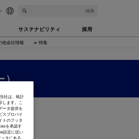
h
検索
サステナビリティ
採用
の他会社情報
特集
ー）
、当社は、統計
示します。こ
データ提供を
ビスプロバイ
イトのフッタ
iesを承認す
ie設定に従い
フッタにある