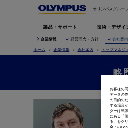
オリンパスグルー
製品・サポート
技術・デザイ
企業情報
経営理念・方針
会社案
ホーム
企業情報
会社案内
トップマネジ
略
お客様の同
データの
の目的の
執行役
する場合
ニー
ダーは当
にある「個
197
る」をクリ
全てのCo