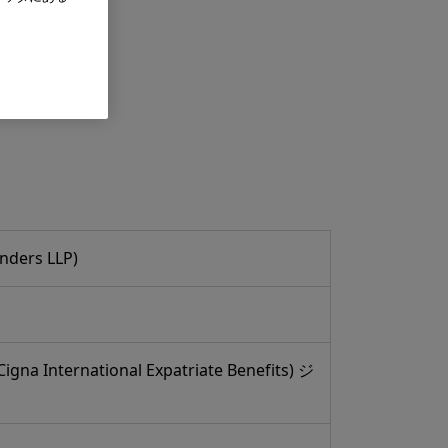
nders LLP)
igna International Expatriate Benefits) ジ