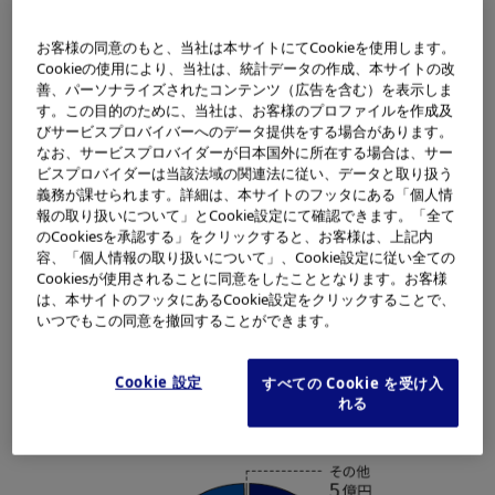
設立年月日
1919年（大正8年）10月12日
お客様の同意のもと、当社は本サイトにてCookieを使用します。
〒192-8507 東京都八王子市石川町2
Cookieの使用により、当社は、統計データの作成、本サイトの改
951
善、パーソナライズされたコンテンツ（広告を含む）を表示しま
本社
す。この目的のために、当社は、お客様のプロファイルを作成及
地図
びサービスプロバイバーへのデータ提供をする場合があります。
なお、サービスプロバイダーが日本国外に所在する場合は、サー
ビスプロバイダーは当該法域の関連法に従い、データと取り扱う
資本金
1,246億円（2025年3月現在）
義務が課せられます。詳細は、本サイトのフッタにある「個人情
報の取り扱いについて」とCookie設定にて確認できます。「全て
のCookiesを承認する」をクリックすると、お客様は、上記内
連結売上高
9,973億円（2025年3月期）
容、「個人情報の取り扱いについて」、Cookie設定に従い全ての
Cookiesが使用されることに同意をしたこととなります。お客様
連結従業員数
29,297人（2025年3月現在）
は、本サイトのフッタにあるCookie設定をクリックすることで、
いつでもこの同意を撤回することができます。
Cookie 設定
すべての Cookie を受け入
事業別売上高
れる