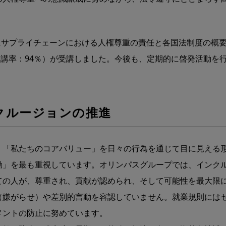
期にサプライチェーンにおける⼈権尊重の責任と各国法制度の概
名（受講率：94％）が受講しました。今後も、定期的に啓発活動
クルージョンの推進
、「私たちのコアバリュー」を⽇々の⾏為を通じて⽬に⾒える
動」を最も重視しています。オリンパスグループでは、インク
ての人が、尊重され、貢献が認められ、そして可能性を最大限
（嫌がらせ）や差別的⾔動を容認していません。就業規則には
メントの防⽌に努めています。