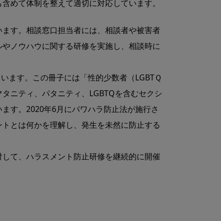
も含めて体制を整えて適切に対応しています。
います。相談窓⼝担当者には、相談者や被害者
ルやノウハウに関する研修を実施し、相談時に
います。この冊⼦には「性的少数者（LGBTＱ
タニティ、パタニティ、LGBTQを含むセクシ
す。2020年6⽉にパワハラ防⽌法が施⾏さ
ントとは何かを理解し、発⽣を未然に防⽌する
対して、ハラスメント防⽌研修を継続的に開催