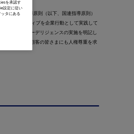
iesを承認す
ie設定に従い
⼈権に関する指導原則（以下、国連指導原則）
フッタにある
的なイニシアティブを企業⾏動として実践して
とった⼈権デューデリジェンスの実施を明記し
ードパーティや顧客の皆さまにも⼈権尊重を求