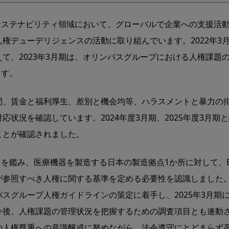
むサステナビリティ領域において、グローバルで企業への⽀援活動
権デューデリジェンスの活動に取り組んでいます。2022年3
て、2023年3⽉期は、オリンパスグループにおける⼈権課題
ます。
間、賃金と福利厚生、差別と機会均等、ハラスメントと暴力の排
状況を確認しています。2024年度3月期、2025年度3月
ことが確認されました。
動向を鑑み、医療機器を製造する⽇本の製造拠点1か所に対して、
参照すべき⼈権に関する基準を定める必要性を認識しました。そ
スグループ⼈権ガイドラインの策定に着⼿し、2025年3月期に
今後、⼈権課題の管理状況を把握するための調査項目とも連動
の人権尊重への意識醸成に努めながら、法令遵守にとどまらず