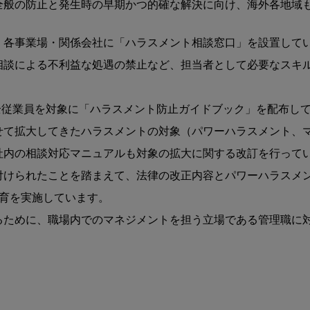
全般の防止と発⽣時の早期かつ的確な解決に向け、海外各地域
、各事業場・関係会社に「ハラスメント相談窓⼝」を設置して
相談による不利益な処遇の禁⽌など、担当者として必要なスキ
の全従業員を対象に「ハラスメント防⽌ガイドブック」を配布して
て拡⼤してきたハラスメントの対象（パワーハラスメント、マ
内の相談対応マニュアルも対象の拡⼤に関する改訂を⾏っていま
付けられたことを踏まえて、法律の改正内容とパワーハラスメ
教育を実施しています。
るために、職場内でのマネジメントを担う⽴場である管理職に