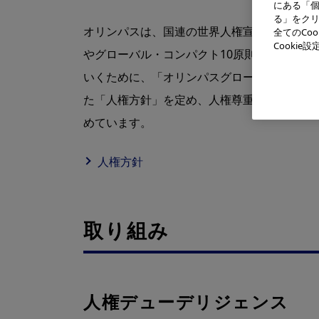
にある「個
る」をクリ
オリンパスは、国連の世界⼈権宣⾔・労働にお
全てのCo
Cooki
やグローバル・コンパクト10原則などの国
いくために、「オリンパスグローバル⾏動規
た「⼈権⽅針」を定め、⼈権尊重の経営に努
めています。
⼈権⽅針
取り組み
⼈権デューデリジェンス