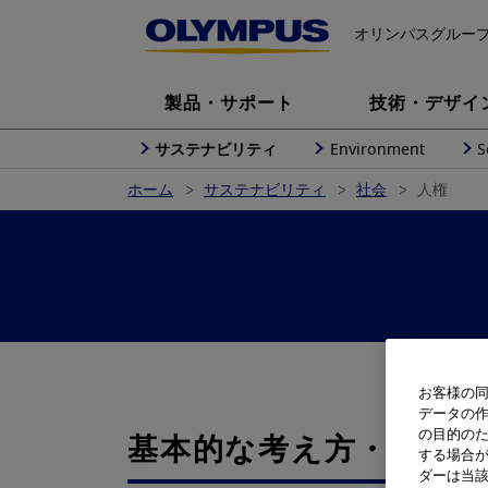
オリンパスグルー
製品・サポート
技術・デザイ
サステナビリティ
Environment
S
ホーム
サステナビリティ
社会
人権
お客様の同
データの
の目的の
基本的な考え⽅・⽅針
する場合
ダーは当