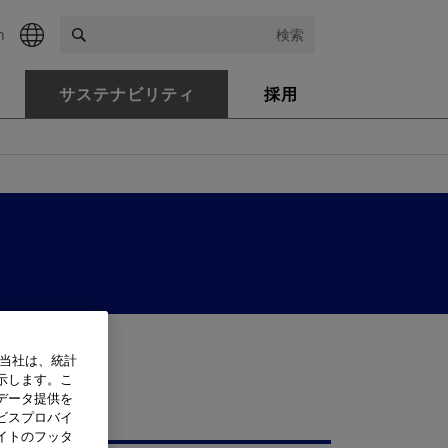
h
検索
サステナビリティ
採用
、当社は、統計
示します。こ
データ提供を
ビスプロバイ
イトのフッタ