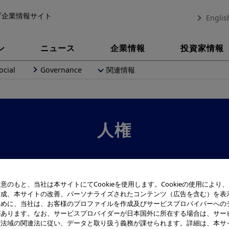
プ企業情報サイト
Englis
ン
ニュース
企業情報
投資家情報
ocial
Governance
関連情報
人権
意のもと、当社は本サイトにてCookieを使用します。Cookieの使用により
作成、本サイトの改善、パーソナライズされたコンテンツ（広告を含む）を表
ために、当社は、お客様のプロファイルを作成及びサービスプロバイバーへの
があります。なお、サービスプロバイダーが日本国外に所在する場合は、サー
該法域の関連法に従い、データと取り扱う義務が課せられます。詳細は、本サ