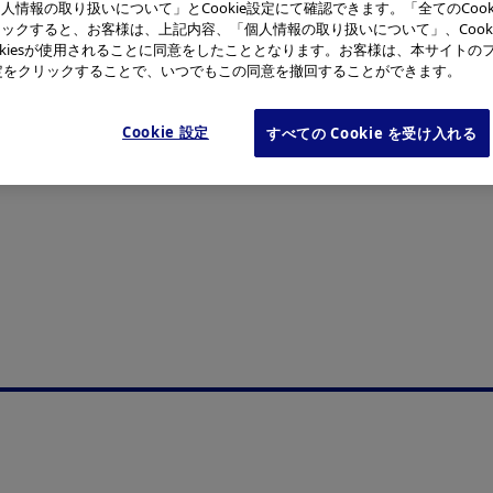
人情報の取り扱いについて」とCookie設定にて確認できます。「全てのCook
ックすると、お客様は、上記内容、「個人情報の取り扱いについて」、Cook
ける基本的原則及び権利に関するILO宣⾔・国連ビジネスと
okiesが使用されることに同意をしたこととなります。お客様は、本サイトの
e設定をクリックすることで、いつでもこの同意を撤回することができます。
際的な⼈権に関する規範への⽀持を表明しています。これら国際
範」に「⼈権尊重」を明記するとともに、国連指導原則にのっ
Cookie 設定
すべての Cookie を受け入れる
めています。また、オリンパスとともに事業活動を推進するサ