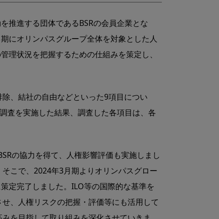
を推進する団体であるBSRの会員企業とな
⽉期にオリンパスグループ全体を対象とした⼈
の管理状況を把握するための仕組みを策定し、
除、結社の⾃由などといった9項⽬につい
期と調査を実施した結果、調査した各項⽬は、各
BSRの協力を得て、⼈権影響評価も実施しまし
こで、2024年3月期よりオリンパスグロー
策定完了しました。ILO等の国際的な基準を
させ、人権リスクの把握・評価等にも活⽤して
高みを目指して取り組みを深化させていきま