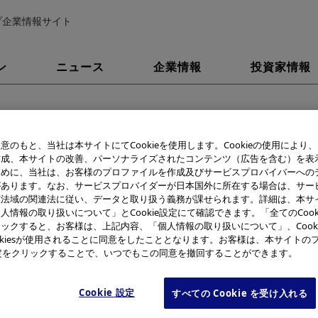
プ企業情報サイト
ン
ニュース
企業情報
投資家情報
20
意のもと、当社は本サイトにてCookieを使用します。Cookieの使用により
作成、本サイトの改善、パーソナライズされたコンテンツ（広告を含む）を表
エコプロダクツ2003出展のお知らせ
ために、当社は、お客様のプロファイルを作成及びサービスプロバイバーへの
があります。なお、サービスプロバイダーが日本国外に所在する場合は、サー
該法域の関連法に従い、データと取り扱う義務が課せられます。詳細は、本サ
は、12月に東京ビッグサイトで開かれるエコプロダクツ2003に初めて
人情報の取り扱いについて」とCookie設定にて確認できます。「全てのCook
ックすると、お客様は、上記内容、「個人情報の取り扱いについて」、Cook
クツ2003とは、12万人の来場者が見込まれる国内最大級の環境総合展
okiesが使用されることに同意をしたこととなります。お客様は、本サイトの
ンズ交換式デジタル一眼レフカメラ「E-1」や実体顕微鏡「SZ61」など
e設定をクリックすることで、いつでもこの同意を撤回することができます。
を展示し、国内・海外におけるオリンパスの環境取組みなどをパネルで
中学生向けの環境学習の一環として、デジタル顕微鏡MIC-Dや実体顕微
Cookie 設定
すべての Cookie を受け入れる
のの観察や宝石探しゲームなど、子供たちに「科学する心」の場を提供
す。皆様のご来場をお待ちしています。