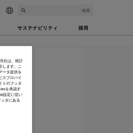
検索
サステナビリティ
採用
03年11月25日
、当社は、統計
示します。こ
データ提供を
ビスプロバイ
イトのフッタ
出展いたしま
iesを承認す
ie設定に従い
示会です。ブ
フッタにある
の環境に配
紹介しま
鏡を使って
したいと考