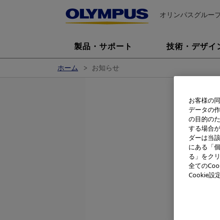
オリンパスグルー
製品・サポート
技術・デザイ
ホーム
お知らせ
お客様の同
データの
の目的の
する場合
ダーは当
オリンパス
にある「個
す。
る」をクリ
エコプロダ
全てのCo
ースではレ
Cooki
慮した製品
す。また小
の身近なも
えておりま