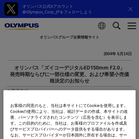
オリンパス公式Xアカウント
@Olympus_Corp_JPをフォローしよう
オリンパスグループ企業情報サイト
検索
2004年 6月14日
オリンパス「ズイコーデジタルED150mm F2.0」
発売時期ならびに一部仕様の変更、および希望小売価
格決定のお知らせ
お客様各位
お客様の同意のもと、当社は本サイトにてCookieを使用します。
日頃よりオリンパス製品をご愛顧いただきまして、誠にありが
Cookieの使用により、当社は、統計データの作成、本サイトの改
とうございます。
善、パーソナライズされたコンテンツ（広告を含む）を表示しま
す。この目的のために、当社は、お客様のプロファイルを作成及
さて、本年2月16日付けで発表させて頂きました、「ズイコーデ
びサービスプロバイバーへのデータ提供をする場合があります。
ジタルED150mmF2.0」につきまして、下記のとおり発売時期
なお、サービスプロバイダーが日本国外に所在する場合は、サー