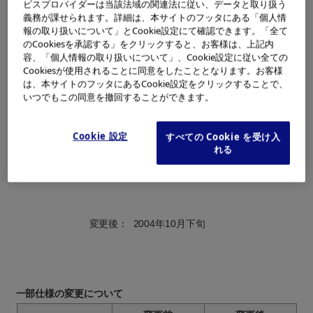
ビスプロバイダーは当該法域の関連法に従い、データと取り扱う
ならびに一部仕様の変更をさせていただくこととなりました。
義務が課せられます。詳細は、本サイトのフッタにある「個人情
発表させて頂きました内容からの変更となり、たいへんご迷惑
報の取り扱いについて」とCookie設定にて確認できます。「全て
をおかけすることとなり誠に恐縮ですが、変更のほどご承知置
のCookiesを承認する」をクリックすると、お客様は、上記内
きくださいますよう何卒宜しくお願い申し上げます。なお、発
容、「個人情報の取り扱いについて」、Cookie設定に従い全ての
表時に未定となっておりました希望小売価格につきましても決
Cookiesが使用されることに同意をしたこととなります。お客様
は、本サイトのフッタにあるCookie設定をクリックすることで、
定を致しましたので、あわせてご案内申し上げます。何卒宜し
いつでもこの同意を撤回することができます。
くお願い申し上げます。
記
発売時期の変更について
Cookie 設定
すべての Cookie を受け入
れる
変更前：
2004年夏
変更後：
2004年10月下旬
一部仕様の変更について