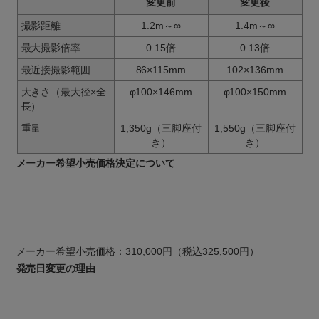
変更前
変更後
撮影距離
1.2m～∞
1.4m～∞
最大撮影倍率
0.15倍
0.13倍
最近接撮影範囲
86×115mm
102×136mm
大きさ（最大径×全
φ100×146mm
φ100×150mm
長）
重量
1,350g（三脚座付
1,550g（三脚座付
き）
き）
メーカー希望小売価格決定について
メーカー希望小売価格：310,000円（税込325,500円）
発売日変更の理由