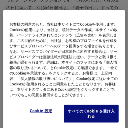
の日に続いて、7月第4日曜日は、「親子の日」。すべての
親子が しっかりと向き合い、語らう日にしようというオズ
ボーン氏の提案にオリンパスは感銘を受 けました。オリン
お客様の同意のもと、当社は本サイトにてCookieを使用します。
Cookieの使用により、当社は、統計データの作成、本サイトの改
パスがコーポレート・スローガンとして掲げる”Your Vision,
善、パーソナライズされたコンテンツ（広告を含む）を表示しま
Our Future” とは「夢を創り、実現する力」。「親子の日」
す。この目的のために、当社は、お客様のプロファイルを作成及
びサービスプロバイバーへのデータ提供をする場合があります。
を世界中に広げ、たくさんの親子の笑顔に出 会いたいとい
なお、サービスプロバイダーが日本国外に所在する場合は、サー
うオズボーン氏とその仲間達の夢を、オリンパスは応援し
ビスプロバイダーは当該法域の関連法に従い、データと取り扱う
ます。
義務が課せられます。詳細は、本サイトのフッタにある「個人情
報の取り扱いについて」とCookie設定にて確認できます。「全て
のCookiesを承認する」をクリックすると、お客様は、上記内
容、「個人情報の取り扱いについて」、Cookie設定に従い全ての
Cookiesが使用されることに同意をしたこととなります。お客様
は、本サイトのフッタにあるCookie設定をクリックすることで、
いつでもこの同意を撤回することができます。
Cookie 設定
すべての Cookie を受け入
れる