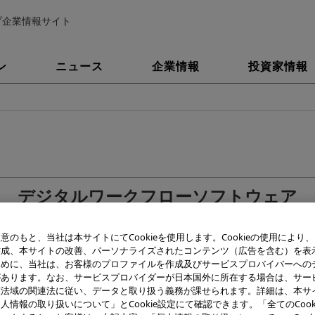
プ企業情報サイト
ン
ニュース
企業情報
投資家情報
デジタルワークフローソフトウェア
「OLYMPUS Viewer 2」公開のお知らせ
意のもと、当社は本サイトにてCookieを使用します。Cookieの使用により
作成、本サイトの改善、パーソナライズされたコンテンツ（広告を含む）を表
ために、当社は、お客様のプロファイルを作成及びサービスプロバイバーへの
があります。なお、サービスプロバイダーが日本国外に所在する場合は、サー
該法域の関連法に従い、データと取り扱う義務が課せられます。詳細は、本サ
人情報の取り扱いについて」とCookie設定にて確認できます。「全てのCook