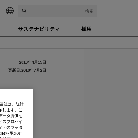
検索
サステナビリティ
採用
2010年4月15日
更新日:2010年7月2日
、当社は、統計
示します。こ
データ提供を
ビスプロバイ
イトのフッタ
iesを承認す