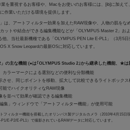
作業を重視するお客様や、Macをお使いのお客様には、[ib]に加え
に作業いただける環境を提供します。
ewer 2」は、アートフィルター効果を加えたRAW現像や、人物の肌を
トや結合ができる編集機能などが「OLYMPUS Master 2」および「O
、当社最新機種である「OLYMPUS PEN Lite E-PL1」（3月
c OS X Snow Leopardの最新OSに対応しています。
er 2」の主な機能 (●は｢OLYMPUS Studio 2｣から継承した機能、★
、カラーマークによる選別などの便利な分類機能
示させ、同じポイントを移動、拡大して比較できるライトボックス
可能でハイクオリティなRAW現像
像を並べて効果が確認できる編集機能
像編集」ウィンドウで「アートフィルター機能」が使用可能
トフィルター機能を搭載したオリンパス製デジタルカメラ（2010年4月15日現在の
/E-P1/E-P2/E-PL1）で撮影されているRAWデータに対応しています。