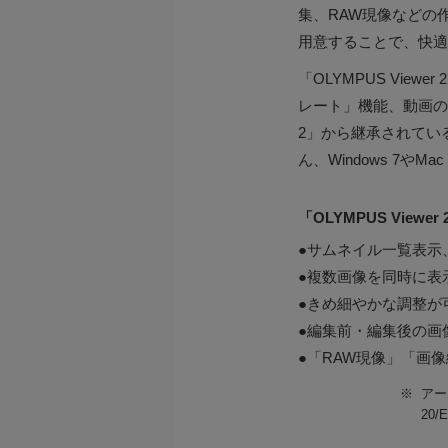
集、RAW現像などの
用意することで、快適
「OLYMPUS Vi
レート」機能、動画のカッ
2」から継承されている他
ん、Windows 7やMa
「OLYMPUS View
●サムネイル一覧表示
●複数画像を同時に表
●きめ細やかな調整が
●編集前・編集後の画
●「RAW現像」「画
※
アー
20