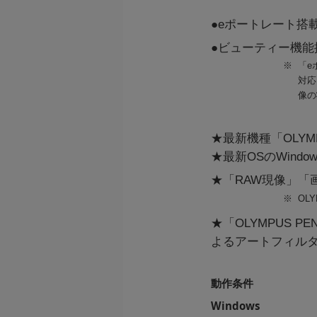
●eポートレート搭
●ビューティー機
※
「e
対応
像の
★最新機種「OLYMPU
★最新OSのWindows
★「RAW現像」
※
OL
★「OLYMPUS 
よるアートフィル
動作条件
Windows