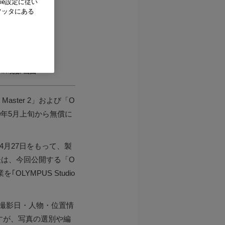
ie設定に従い
フッタにある
：RAW現像 画面
ster 2」および「O
010年5月上旬から無償に
年4月27日をもって、製
は、今回公開する「O
LYMPUS Studio
画像を撮影日・人物・位置情
すが、写真の選別や編