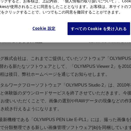
ックすると、お客様は、上記内容、「個人情報の取り扱いについて」、Cook
okiesが使用されることに同意をしたこととなります。お客様は、本サイトの
e設定をクリックすることで、いつでもこの同意を撤回することができます。
Cookie 設定
すべての Cookie を受け入れる
 Viewer 2：ブラウズ 画面
OLYMPUS Viewer 2
株式会社は、これまでご提供していたソフトウェア「OLYMPUS Ma
 2」に替わる新たなソフトウェアとして、「OLYMPUS Viewer 2」を2
程は後日、弊社ホームページを通じてお知らせします。
ワークフローソフトウェア「OLYMPUS Studio 2」は、2010
と体験版のダウンロードサービスを終了させていただきます。今後
r 2」をお使いいただくことで、画像の選別やRAWデータの現像などの作業を｢O
引き続き行えるようになります。
新機種である「OLYMPUS PEN Lite E-PL1」には、撮った
で分類整理できる新しい画像管理ソフトウェア[ib]を同梱していま