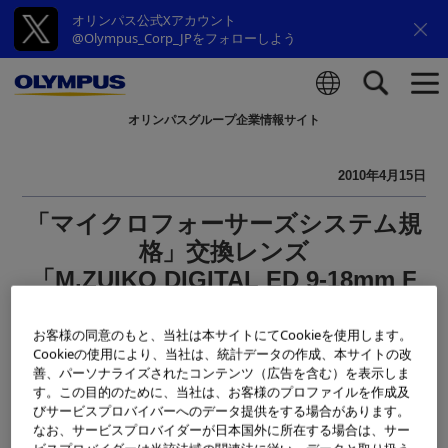
オリンパス公式Xアカウント
@Olympus_Corp_JPをフォローしよう
オリンパスグループ企業情報サイト
検索
2010年4月15日
「マイクロフォーサーズシステム規
格」交換レンズ
「M.ZUIKO DIGITAL ED 9-18mm F
4.0-5.6」（35mm換算18-36mm）
発売日決定のお知らせ
お客様の同意のもと、当社は本サイトにてCookieを使用します。
Cookieの使用により、当社は、統計データの作成、本サイトの改
善、パーソナライズされたコンテンツ（広告を含む）を表示しま
オリンパスイメージング株式会社は、先般2010年2月3日の
す。この目的のために、当社は、お客様のプロファイルを作成及
びサービスプロバイバーへのデータ提供をする場合があります。
発表時には「2010年4月下旬 発売」とさせていただいてお
なお、サービスプロバイダーが日本国外に所在する場合は、サー
りました、「マイクロフォーサーズシステム規格」に準拠