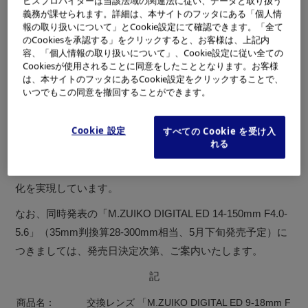
ビスプロバイダーは当該法域の関連法に従い、データと取り扱う
義務が課せられます。詳細は、本サイトのフッタにある「個人情
した交換レンズ「M.ZUIKO DIGITAL ED 9-18mm F4.0-5.6」
報の取り扱いについて」とCookie設定にて確認できます。「全て
（35mm判換算18-36mm相当）につきまして、下記のとお
のCookiesを承認する」をクリックすると、お客様は、上記内
り、発売日を「2010年4月23日（金）」と決定しましたの
容、「個人情報の取り扱いについて」、Cookie設定に従い全ての
Cookiesが使用されることに同意をしたこととなります。お客様
で、お知らせいたします。
は、本サイトのフッタにあるCookie設定をクリックすることで、
いつでもこの同意を撤回することができます。
「M.ZUIKO DIGITAL ED 9-18mm F4.0-5.6」は、「マイクロ
フォーサーズシステム規格」最大のメリットである小型・
Cookie 設定
すべての Cookie を受け入
軽量を具現化した最大画角100°の超広角ズームレンズで
れる
す。大きくて重かった従来の超広角ズームの常識を覆し、
全長わずか49.5mm、重さ155gという、圧倒的な小型・軽量
化を実現しています。
なお、同時発表の「M.ZUIKO DIGITAL ED 14-150mm F4.0-
5.6」（35mm判換算28-300mm相当、5月下旬発売予定）に
つきましては、発売日決定次第、ご案内いたします。
記
商品名：
交換レンズ 「M.ZUIKO DIGITAL ED 9-18mm F