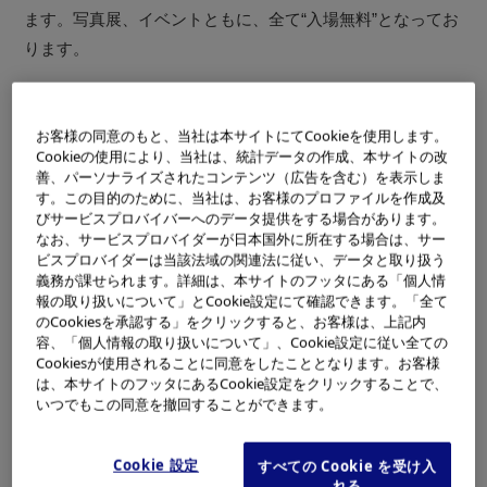
ます。写真展、イベントともに、全て“入場無料”となってお
ります。
場所
お客様の同意のもと、当社は本サイトにてCookieを使用します。
オリンパスプラザ大阪 （大阪市西区阿波座1-6-1 MID西本
Cookieの使用により、当社は、統計データの作成、本サイトの改
町ビル1F）
善、パーソナライズされたコンテンツ（広告を含む）を表示しま
す。この目的のために、当社は、お客様のプロファイルを作成及
びサービスプロバイバーへのデータ提供をする場合があります。
なお、サービスプロバイダーが日本国外に所在する場合は、サー
写真展
ビスプロバイダーは当該法域の関連法に従い、データと取り扱う
飯島 裕 『星空の彩り・OLYMPUS Eシステムで撮った星
義務が課せられます。詳細は、本サイトのフッタにある「個人情
報の取り扱いについて」とCookie設定にて確認できます。「全て
景』
のCookiesを承認する」をクリックすると、お客様は、上記内
8月26日（木）～9月8日（水）15：00まで
容、「個人情報の取り扱いについて」、Cookie設定に従い全ての
※【小惑星探査機・はやぶさ】の、帰還の様子を捉えた写
Cookiesが使用されることに同意をしたこととなります。お客様
は、本サイトのフッタにあるCookie設定をクリックすることで、
真等も展示予定です。
いつでもこの同意を撤回することができます。
プロ写真家によるトークショー
Cookie 設定
すべての Cookie を受け入
れる