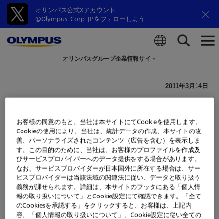
オリンパス公式Xアカウント
@Olympus_Corp_JPをフォローしよう
オリンパスグループ企業情報サイト
検索
2011年3月14日
東北地方太平洋沖地震による内視鏡
修理サービスについてのご連絡
お客様の同意のもと、当社は本サイトにてCookieを使用します。
Cookieの使用により、当社は、統計データの作成、本サイトの改
善、パーソナライズされたコンテンツ（広告を含む）を表示しま
この度の東北地方太平洋沖地震により、福島県白河地区に
す。この目的のために、当社は、お客様のプロファイルを作成及
びサービスプロバイバーへのデータ提供をする場合があります。
ある弊社内視鏡の修理サービス工場（SORC白河）も被害
なお、サービスプロバイダーが日本国外に所在する場合は、サー
を受けました。その為、現在修理品の受付・備品の発送業
ビスプロバイダーは当該法域の関連法に従い、データと取り扱う
義務が課せられます。詳細は、本サイトのフッタにある「個人情
務などが出来ない状況です。
報の取り扱いについて」とCookie設定にて確認できます。「全て
のCookiesを承認する」をクリックすると、お客様は、上記内
現在、全力を挙げ復旧に努めておりますが、復旧には2週間
容、「個人情報の取り扱いについて」、Cookie設定に従い全ての