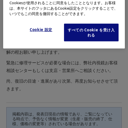
～1カ月程度掛かる見込みです。
Cookiesが使用されることに同意をしたこととなります。お客様
は、本サイトのフッタにあるCookie設定をクリックすることで、
社会インフラ全般の乱れもあり被災地域に限らず保守員に
いつでもこの同意を撤回することができます。
よる出張修理等においても対応までの駆けつけに時間を要
する事、修理完成品・代品のお届けに遅延が発生する事が
Cookie 設定
すべての Cookie を受け入
予想されます。
れる
ご迷惑をお掛けして大変申し訳ございませんが、何卒ご理
解の程お願い申し上げます。
緊急に修理サービスが必要な場合には、弊社内視鏡お客様
相談センターもしくは支店・営業所へご相談ください。
尚、復旧の目途・進展があり次第、再度お知らせさせて頂
きます。
掲載内容は、発表日現在の情報であり、ご覧になってい
る時点で、予告なく情報が変更（生産・販売の終了、仕
様、価格の変更等）されている場合があります。