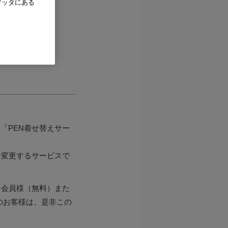
フッタにある
「PEN着せ替えサー
分変更するサービスで
ド会員様（無料）また
のお客様は、是非この