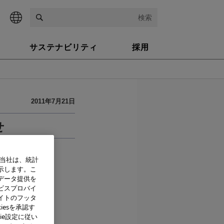
検索
サステナビリティ
採用
2011年7月21日
せ
、当社は、統計
示します。こ
データ提供を
ビスプロバイ
イトのフッタ
iesを承認す
ie設定に従い