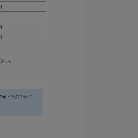
円
円
円
ださい。
生産・販売の終了、