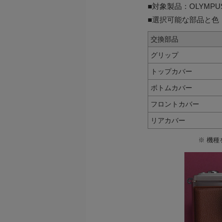
■対象製品：OLYMPUS
■選択可能な部品と色
交換部品
グリップ
トップカバー
ボトムカバー
フロントカバー
リアカバー
※
機種