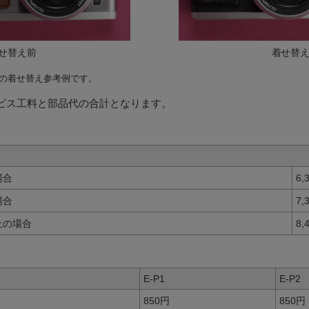
せ替え前
着せ替
P2の着せ替え参考例です。
ビス工料と部品代の合計となります。
場合
6,
場合
7,
上の場合
8,
E-P1
E-P2
850円
850円