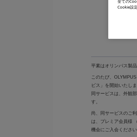
全てのCo
Cooki
平素はオリンパス製品
このたび、OLYMP
ビス」を開始いたしま
同サービスは、外観部
す。
尚、同サービスのご利
は、プレミア会員様 
機会にご入会ください