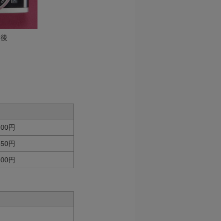
え後
300円
350円
400円