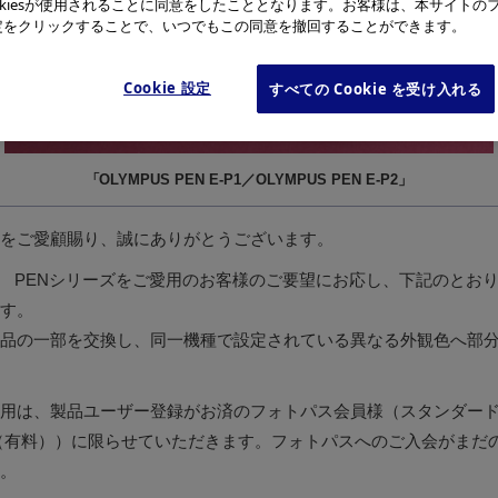
okiesが使用されることに同意をしたこととなります。お客様は、本サイトの
e設定をクリックすることで、いつでもこの同意を撤回することができます。
Cookie 設定
すべての Cookie を受け入れる
「OLYMPUS PEN E-P1／OLYMPUS PEN E-P2」
をご愛顧賜り、誠にありがとうございます。
US PENシリーズをご愛用のお客様のご要望にお応し、下記のとおり
す。
品の一部を交換し、同一機種で設定されている異なる外観色へ部
用は、製品ユーザー登録がお済のフォトパス会員様（スタンダー
（有料））に限らせていただきます。フォトパスへのご入会がまだ
。