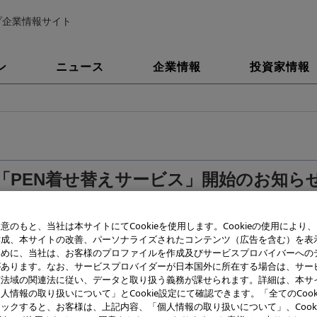
プ企業情報サイト
ン
ニュース
企業情報
投資家情報
「PEN着せ替えサービス」開始のお知ら
意のもと、当社は本サイトにてCookieを使用します。Cookieの使用により
作成、本サイトの改善、パーソナライズされたコンテンツ（広告を含む）を表
ために、当社は、お客様のプロファイルを作成及びサービスプロバイバーへの
があります。なお、サービスプロバイダーが日本国外に所在する場合は、サー
該法域の関連法に従い、データと取り扱う義務が課せられます。詳細は、本サ
人情報の取り扱いについて」とCookie設定にて確認できます。「全てのCook
ックすると、お客様は、上記内容、「個人情報の取り扱いについて」、Cook