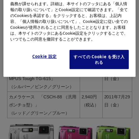
義務が課せられます。詳細は、本サイトのフッタにある「個人情
ました、コンパクトデジタルカメラ 「OLYMPUS Tough TG
報の取り扱いについて」とCookie設定にて確認できます。「全て
-615」および関連アクセサリーにつきまして、下記のとお
のCookiesを承認する」をクリックすると、お客様は、上記内
り、発売日を「2011年7月29日（金）」と決定しましたの
容、「個人情報の取り扱いについて」、Cookie設定に従い全ての
Cookiesが使用されることに同意をしたこととなります。お客様
で、お知らせいたします。
は、本サイトのフッタにあるCookie設定をクリックすることで、
いつでもこの同意を撤回することができます。
記
製品名
希望小売
発売予定日
Cookie 設定
すべての Cookie を受け入
価格
れる
コンパクトデジタルカメラ 「OLY
オープン
2011年7月29
MPUS Tough TG-615」
日（金）
（シルバー／ピンク／グリーン）
カメラケース 「CSCH-88 （汎用
2,940円
2011年7月29
ポンチョ型）」
（税込）
日（金）
（レッド／グリーン／ブルー）