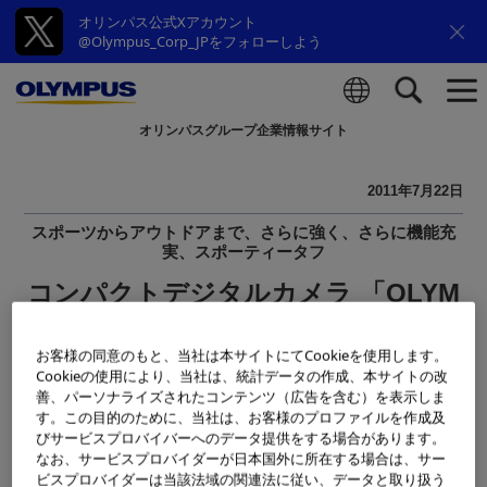
オリンパス公式Xアカウント
@Olympus_Corp_JPをフォローしよう
オリンパスグループ企業情報サイト
検索
2011年7月22日
スポーツからアウトドアまで、さらに強く、さらに機能充
実、スポーティータフ
コンパクトデジタルカメラ 「OLYM
PUS Tough TG-615」
および 関連アクセサリー発売日決定
お客様の同意のもと、当社は本サイトにてCookieを使用します。
Cookieの使用により、当社は、統計データの作成、本サイトの改
のお知らせ
善、パーソナライズされたコンテンツ（広告を含む）を表示しま
す。この目的のために、当社は、お客様のプロファイルを作成及
びサービスプロバイバーへのデータ提供をする場合があります。
オリンパスイメージング株式会社は、先般2011年7月13日の
なお、サービスプロバイダーが日本国外に所在する場合は、サー
発表時には「2011年7月下旬発売」とさせていただいており
ビスプロバイダーは当該法域の関連法に従い、データと取り扱う