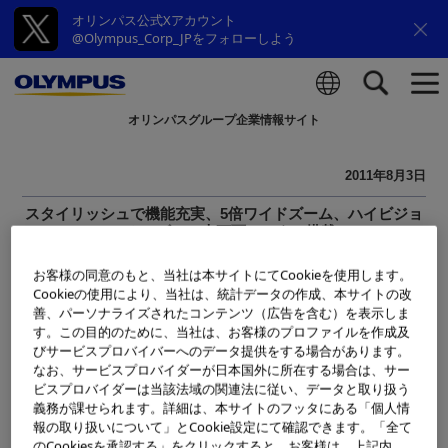
オリンパス公式Xアカウント
@Olympus_Corp_JPをフォローしよう
オリンパスグループ企業情報サイト
検索
2011年8月3日
スタイリッシュで機能充実、5倍ワイドズーム、ハイビジョ
ンムービー、大画面モニター搭載
コンパクトデジタルカメラ「OLYM
お客様の同意のもと、当社は本サイトにてCookieを使用します。
Cookieの使用により、当社は、統計データの作成、本サイトの改
PUS VG-145」
善、パーソナライズされたコンテンツ（広告を含む）を表示しま
発売日決定のお知らせ
す。この目的のために、当社は、お客様のプロファイルを作成及
びサービスプロバイバーへのデータ提供をする場合があります。
なお、サービスプロバイダーが日本国外に所在する場合は、サー
オリンパスイメージング株式会社は、先般2011年7月27日の
ビスプロバイダーは当該法域の関連法に従い、データと取り扱う
発表時には「2011年8月中旬発売」とさせていただいており
義務が課せられます。詳細は、本サイトのフッタにある「個人情
報の取り扱いについて」とCookie設定にて確認できます。「全て
ました、コンパクトデジタルカメラ「OLYMPUS VG-145」
のCookiesを承認する」をクリックすると、お客様は、上記内