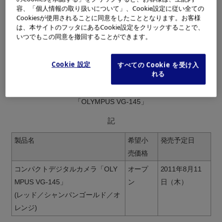
につきまして、下記のとおり、発売日を「2011年8月11日
容、「個人情報の取り扱いについて」、Cookie設定に従い全ての
Cookiesが使用されることに同意をしたこととなります。お客様
（木）」と決定しましたので、お知らせいたします。
は、本サイトのフッタにあるCookie設定をクリックすることで、
いつでもこの同意を撤回することができます。
Cookie 設定
すべての Cookie を受け入
れる
コンパクトデジタルカメラ
「OLYMPUS VG-145」
記
製品名
希望小
発売予定日
売価格
コンパクトデジタルカメラ「OLY
オープ
2011年8月11
MPUS VG-145」
ン
日（木）
(レッド／シャンパンゴールド／オ
レンジ)