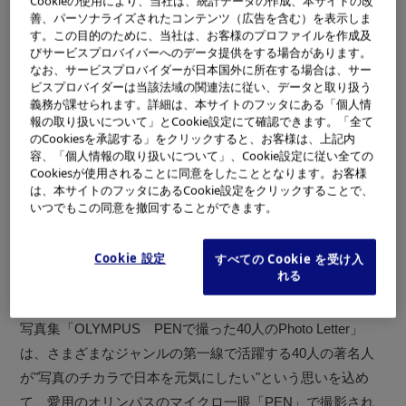
Cookieの使用により、当社は、統計データの作成、本サイトの改
2011年10月5日に発売されます。
善、パーソナライズされたコンテンツ（広告を含む）を表示しま
す。この目的のために、当社は、お客様のプロファイルを作成及
価格は1500円（税別）。この写真集の収益より一冊あたり
びサービスプロバイバーへのデータ提供をする場合があります。
311円が、東日本大震災の義援金として寄付されます。
なお、サービスプロバイダーが日本国外に所在する場合は、サー
ビスプロバイダーは当該法域の関連法に従い、データと取り扱う
義務が課せられます。詳細は、本サイトのフッタにある「個人情
報の取り扱いについて」とCookie設定にて確認できます。「全て
のCookiesを承認する」をクリックすると、お客様は、上記内
容、「個人情報の取り扱いについて」、Cookie設定に従い全ての
Cookiesが使用されることに同意をしたこととなります。お客様
は、本サイトのフッタにあるCookie設定をクリックすることで、
いつでもこの同意を撤回することができます。
「OLYMPUS PENで撮った40人の
東儀秀樹氏掲載作品より
Cookie 設定
すべての Cookie を受け入
Photo Letter」表紙
れる
株式会社マガジンハウスより、2011年10月5日に発売となる
写真集「OLYMPUS PENで撮った40人のPhoto Letter」
は、さまざまなジャンルの第一線で活躍する40人の著名人
が"写真のチカラで日本を元気にしたい"という思いを込め
て、愛用のオリンパスのマイクロ一眼「PEN」で撮影され