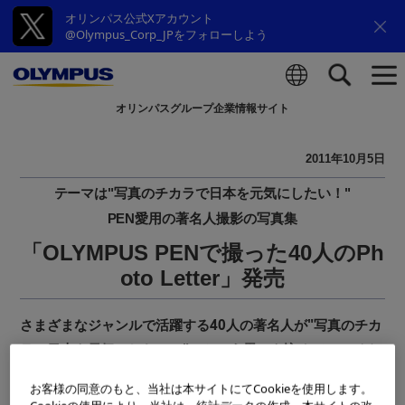
オリンパス公式Xアカウント
@Olympus_Corp_JPをフォローしよう
オリンパスグループ企業情報サイト
検索
2011年10月5日
テーマは"写真のチカラで日本を元気にしたい！"
PEN愛用の著名人撮影の写真集
「OLYMPUS PENで撮った40人のPh
oto Letter」発売
さまざまなジャンルで活躍する40人の著名人が"写真のチカ
ラで日本を元気にしたい！" という思いを込めて、マイク
ロ一眼「PEN」で撮影した写真集「OLYMPUS PENで撮っ
お客様の同意のもと、当社は本サイトにてCookieを使用します。
た40人のPhoto Letter」が、株式会社マガジンハウスより