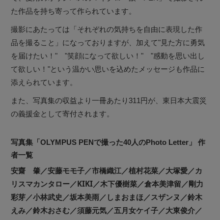
た作品を持ち寄って作られています。
撮影にあたっては「それぞれの気持ちを自由に表現した作
品を撮ること」になっておりますが、加えて"見た方に勇気
を届けたい！" "笑顔になって欲しい！" "感動を思い出し
て欲しい！"という温かい思いを込めたメッセージも作品に
添えられています。
また、写真集の収益より一冊あたり311円が、東日本大震災
の義援金として寄付されます。
写真集「OLYMPUS PENで撮った40人のPhoto Letter」 作
者一覧
安齋 肇／安藤モモ子／市橋織江／植村花菜／大塚愛／カ
リスマカンタロー／KIKI／木下優樹菜／倉本美津留／剛力
彩芽／小林武史／坂本美雨／しまおまほ／スザンヌ／鈴木
えみ／鈴木おさむ／須藤元気／五月女ケイ子／大東俊介／