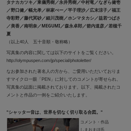
タナカカツキ／東儀秀樹／永井秀樹／中村竜／なぎら健壱
／野口健／幅允孝／林家ぺー／平子理沙／広末涼子／福王
寺彩野／藤代冥砂／細川茂樹／ホンマタカシ／益若つばさ
／美香／南明奈／MEGUMI／森永卓郎／箭内道彦／若槻千
夏
（以上40人 五十音順・敬称略）
写真集の内容に関しては以下のサイトをご覧ください。
http://olympuspen.com/jp/special/photoletter/
なお参加された著名人の方から、ご愛用いただいておりま
すマイクロ一眼「PEN」に対してのコメントが寄せられ、
写真集の誌面に掲載されております。以下、掲載されたコ
メントと作品の一例をご紹介いたします。
"シャッター音は、世界を切なく切り取る合図。"
コメント・作品
しまおまほ氏