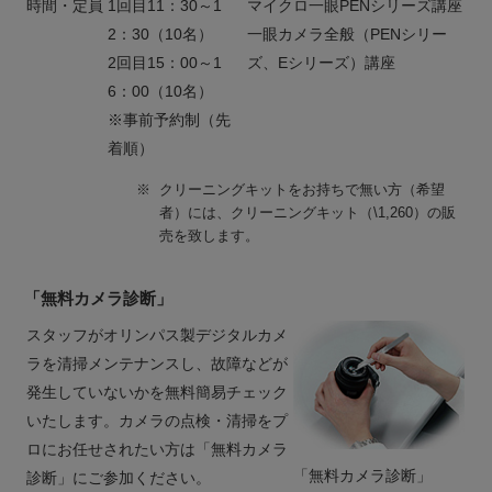
時間・定員
1回目11：30～1
マイクロ一眼PENシリーズ講座
2：30（10名）
一眼カメラ全般（PENシリー
2回目15：00～1
ズ、Eシリーズ）講座
6：00（10名）
※事前予約制（先
着順）
※
クリーニングキットをお持ちで無い方（希望
者）には、クリーニングキット（\1,260）の販
売を致します。
「無料カメラ診断」
スタッフがオリンパス製デジタルカメ
ラを清掃メンテナンスし、故障などが
発生していないかを無料簡易チェック
いたします。カメラの点検・清掃をプ
ロにお任せされたい方は「無料カメラ
「無料カメラ診断」
診断」にご参加ください。