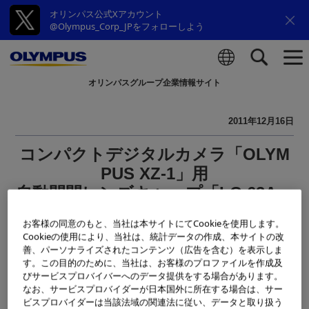
オリンパス公式Xアカウント
@Olympus_Corp_JPをフォローしよう
オリンパスグループ企業情報サイト
検索
2011年12月16日
コンパクトデジタルカメラ「OLYM
PUS XZ-1」用
自動開閉レンズキャップ「LC-63A」
発売日決定のお知らせ
お客様の同意のもと、当社は本サイトにてCookieを使用します。
Cookieの使用により、当社は、統計データの作成、本サイトの改
善、パーソナライズされたコンテンツ（広告を含む）を表示しま
す。この目的のために、当社は、お客様のプロファイルを作成及
びサービスプロバイバーへのデータ提供をする場合があります。
なお、サービスプロバイダーが日本国外に所在する場合は、サー
ビスプロバイダーは当該法域の関連法に従い、データと取り扱う