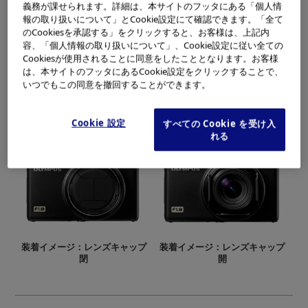
義務が課せられます。詳細は、本サイトのフッタにある「個人情
報の取り扱いについて」とCookie設定にて確認できます。「全て
のCookiesを承認する」をクリックすると、お客様は、上記内
容、「個人情報の取り扱いについて」、Cookie設定に従い全ての
Cookiesが使用されることに同意をしたこととなります。お客様
は、本サイトのフッタにあるCookie設定をクリックすることで、
いつでもこの同意を撤回することができます。
Cookie 設定
すべての Cookie を受け入
自動開閉レンズキャップ 「LC-63A」
れる
装着イメージ：レンズキャップ
装着イメージ：レンズキャップ
閉
開