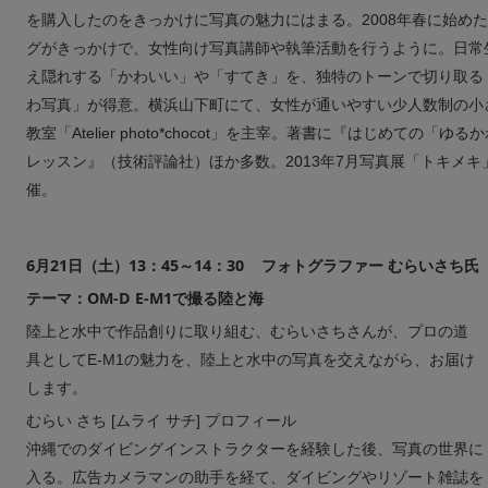
を購入したのをきっかけに写真の魅力にはまる。2008年春に始め
グがきっかけで、女性向け写真講師や執筆活動を行うように。日常
え隠れする「かわいい」や「すてき」を、独特のトーンで切り取る
わ写真」が得意。横浜山下町にて、女性が通いやすい少人数制の小
教室「Atelier photo*chocot」を主宰。著書に『はじめての「ゆ
レッスン』（技術評論社）ほか多数。2013年7月写真展「トキメキ
催。
6月21日（土）13：45～14：30 フォトグラファー むらいさち氏
テーマ：OM-D E-M1で撮る陸と海
陸上と水中で作品創りに取り組む、むらいさちさんが、プロの道
具としてE-M1の魅力を、陸上と水中の写真を交えながら、お届け
します。
むらい さち [ムライ サチ] プロフィール
沖縄でのダイビングインストラクターを経験した後、写真の世界に
入る。広告カメラマンの助手を経て、ダイビングやリゾート雑誌を