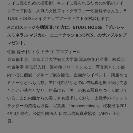
レイに撮るための撮影術、キレイに撮られるためのお肌のメイ
クアップ術を、人気の女性フォトグラファー佐藤倫子さんと、E
TUDE HOUSEメイクアップアーティストが対談します。
※このステージを聴講頂いた方に、ETUDE HOUSE 「プレシャ
スミネラル マジカル エニークッション3PCS」のサンプルをプ
レゼント。
佐藤 倫子 [サトウ ミチコ] プロフィール
東京都出身。東京工芸大学短期大学部 写真技術科卒業。株式会
社資生堂 宣伝部入社。退社後フリーランスに。写真家として都
内中心に個展・グループ展を開催。企画からイベント、講座やセ
ミナーなどへも活動。主に化粧品などの広告写真を撮り続けてき
たことが基本となり、作品にも「美」のある写真をつくり続けて
いる。また内面からの美しさも追求しており、太極拳のインスト
ラクターの資格も取得。写真集 『hopscotchings』 桜花出版201
4年3月発売。公益社団法人 日本広告写真家協会（APA）正会
員。