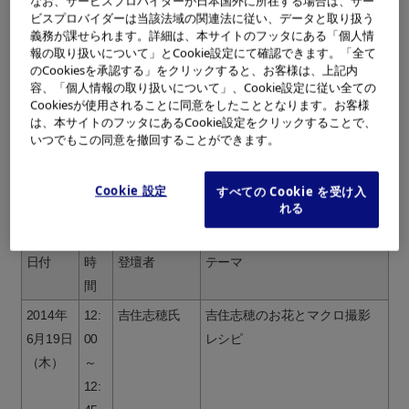
なお、サービスプロバイダーが日本国外に所在する場合は、サー
会場：
渋谷Hikarie（ヒカリエ）8F
ビスプロバイダーは当該法域の関連法に従い、データと取り扱う
義務が課せられます。詳細は、本サイトのフッタにある「個人情
東京都渋谷区渋谷2-21-1
報の取り扱いについて」とCookie設定にて確認できます。「全て
入場料：
無料
のCookiesを承認する」をクリックすると、お客様は、上記内
容、「個人情報の取り扱いについて」、Cookie設定に従い全ての
写真展に関する詳しい情報は、主催者ホームページをご覧
Cookiesが使用されることに同意をしたこととなります。お客様
は、本サイトのフッタにあるCookie設定をクリックすることで、
ください。
いつでもこの同意を撤回することができます。
http://www.tokyocameraclub.
東京カメラ部写真展サイト（
com/special/exhibition_2014/
）
Cookie 設定
すべての Cookie を受け入
れる
オリンパス トークステージ スケジュール
日付
時
登壇者
テーマ
間
2014年
12:
吉住志穂氏
吉住志穂のお花とマクロ撮影
6月19日
00
レシピ
（木）
～
12: