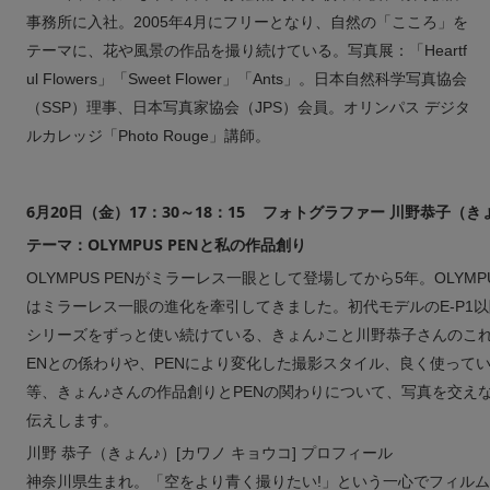
事務所に入社。2005年4月にフリーとなり、自然の「こころ」を
テーマに、花や風景の作品を撮り続けている。写真展：「Heartf
ul Flowers」「Sweet Flower」「Ants」。日本自然科学写真協会
（SSP）理事、日本写真家協会（JPS）会員。オリンパス デジタ
ルカレッジ「Photo Rouge」講師。
6月20日（金）17：30～18：15 フォトグラファー 川野恭子（き
テーマ：OLYMPUS PENと私の作品創り
OLYMPUS PENがミラーレス一眼として登場してから5年。OLYMPU
はミラーレス一眼の進化を牽引してきました。初代モデルのE-P1以
シリーズをずっと使い続けている、きょん♪こと川野恭子さんのこれ
ENとの係わりや、PENにより変化した撮影スタイル、良く使って
等、きょん♪さんの作品創りとPENの関わりについて、写真を交え
伝えします。
川野 恭子（きょん♪）[カワノ キョウコ] プロフィール
神奈川県生まれ。「空をより青く撮りたい!」という一心でフィル