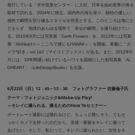
発行している「水中造形センター」に入社。日本を始め世界の海を
取材で訪れる。2004年に独立。国内外の海を潜り、独特の優しい
感性で瞬間を切り撮るスタイルを得意とする。このところは海にと
どまらず、地球のあらゆる場所で「幸せの瞬間」を撮り続けてい
る。2010年9月には写真展「Earth Flowers」を、2012年には写真
展「AloHeart☆～こころで感じるHAWAII～」を開催。著書に「カ
メラ*好き」vol.1&2（マイコミブックス）がある。また、2012年8
月には、10年間通い続けているハワイを題材にした初写真集「AL
OHEART」（LifeDesignBooks）を出版。
6月22日（日）12：45～13：30 フォトグラファー 佐藤倫子氏
テーマ：フォトジェニック&Make-Up Play!
～キレイに撮られる、撮るためのHow Toセミナー～
ポートレート撮影には憧れるけど、ちょっと難しそう。でもせ
っかくカメラを持ったのだから、友達・家族をキレイに撮って
あげたい。そして、私だって、キレイに撮られたい。女性をキ