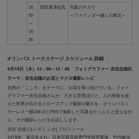
16:
安田菜津紀氏
写真のチカラ
00
～ファインダー越しの東北～
～
16:
45
オリンパス トークステージ スケジュール 詳細
6月19日（木）12：00～12：45 フォトグラファー 吉住志穂氏
テーマ：吉住志穂のお花とマクロ撮影レシピ
自然の「こころ」をテーマに、お花を撮り続けている、フォト
グラファー吉住志穂さんが、大きな背景ぼけと、人の視覚を超
えた世界が広がるクローズアップ撮影の魅力を、オリンパスミ
ラーレス一眼OM-DとPENで撮影した写真をたっぷりと交えなが
ら、その撮影レシピをお話しします。
吉住 志穂 [ヨシズミ シホ] プロフィール
1979年、東京生まれ。日本写真芸術専門学校卒業後、竹内敏信