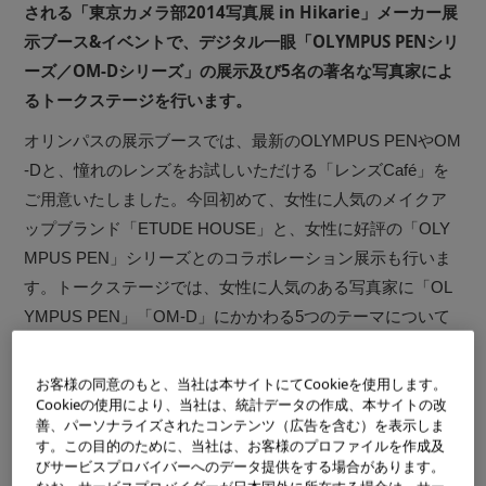
される「東京カメラ部2014写真展 in Hikarie」メーカー展
示ブース&イベントで、デジタル一眼「OLYMPUS PENシリ
ーズ／OM-Dシリーズ」の展示及び5名の著名な写真家によ
るトークステージを行います。
オリンパスの展示ブースでは、最新のOLYMPUS PENやOM
-Dと、憧れのレンズをお試しいただける「レンズCafé」を
ご用意いたしました。今回初めて、女性に人気のメイクア
ップブランド「ETUDE HOUSE」と、女性に好評の「OLY
MPUS PEN」シリーズとのコラボレーション展示も行いま
す。トークステージでは、女性に人気のある写真家に「OL
YMPUS PEN」「OM-D」にかかわる5つのテーマについて
語っていただきます。
お客様の同意のもと、当社は本サイトにてCookieを使用します。
Cookieの使用により、当社は、統計データの作成、本サイトの改
東京カメラ部2014写真展 in Hikarie メーカー展示ブース&イ
善、パーソナライズされたコンテンツ（広告を含む）を表示しま
ベント開催概要
す。この目的のために、当社は、お客様のプロファイルを作成及
びサービスプロバイバーへのデータ提供をする場合があります。
日時：
2014年6月18日（水）～22日（日）