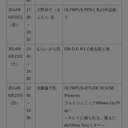
45
2014年
17:
川野恭子（き
OLYMPUS PENと私の作品創
6月20日
30
ょん♪）氏
り
（金）
～
18:
15
2014年
13:
むらいさち氏
OM-D E-M1で撮る陸と海
6月21日
45
（土）
～
14:
30
2014年
12:
佐藤倫子氏
OLYMPUS×ETUDE HOUSE
6月22日
45
Presents
（日）
～
フォトジェニック&Make-Up Pl
13:
ay！
30
～キレイに撮られる、撮るた
めのHow Toセミナー～