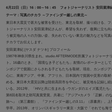
6月22日（日）16：00～16：45 フォトジャーナリスト 安田菜津
テーマ：写真のチカラ ～ファインダー越しの東北～
東日本大震災で甚大な被害を受けた、東北を取材、撮り続ける、フ
トジャーナリスト安田菜津紀さんが、希望を失わず、復興に立ち向
う被災地の人々の力強い姿、失われていない東北の魅力などを写真
チカラでお伝えします。
安田菜津紀 [ヤスダ ナツキ] プロフィール
1987年神奈川県生まれ。studio AFTERMODE所属フォトジャーナ
ト。16歳のとき、「国境なき子どもたち」友情のレポーターとして
ンボジアで貧困にさらされる子どもたちを取材。現在、カンボジア
心に、東南アジア、中東、アフリカ、日本国内で貧困や災害の取材
める。東日本大震災以降は陸前高田市を中心に、被災地を記録し続
いる。2012年、「HIVと共に生まれる -ウガンダのエイズ孤児たち-
第8回名取洋之助写真賞受賞。共著に『アジア×カメラ 「正解」の
旅へ』（第三書館）、『ファインダー越しの3.11』（原書房）。上
学卒。2013年、オリンパスギャラリー東京・大阪で「それでも海で 