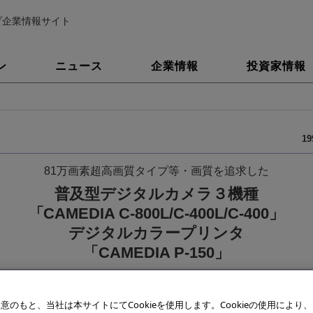
プ企業情報サイト
ン
ニュース
企業情報
投資家情報
1
81万画素超高画質タイプ等・画質を追求した
普及型デジタルカメラ３機種
「CAMEDIA C-800L/C-400L/C-400」
デジタルカラープリンタ
「CAMEDIA P-150」
意のもと、当社は本サイトにてCookieを使用します。Cookieの使用により