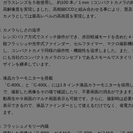
ガラスレンズを５枚使用し、約100 本／１mm（コンパクトカメラの
高解像度を実現しました。高精細CCDと組み合わせる事により、普及
カメラとしては最高レベルの高画質を実現します。
カメラらしさの追求
レンズバリア方式でスイッチ操作ができ、赤目軽減モードを含めた４
能フラッシュや光学式ファインダー、セルフタイマー、マクロ撮影機
し、コンパクトカメラ同様の操作性・機能性を追求しました。また、
にも当社のコンパクトカメラのコンセプトであるスモールでスタイリ
ザインを継承しています。
液晶カラーモニターを搭載
「C-800L」と「C-400L」には1.8 インチ液晶カラーモニターを採
で、撮影した画像をその場で確認したり、不要画面の消去ができます
動再生や９画面のマルチ画面表示も可能です。さらに、撮影時は必要
表示できるので、液晶ファインダーとして使えるだけでなく、省電力
ます。
フラッシュメモリー内蔵