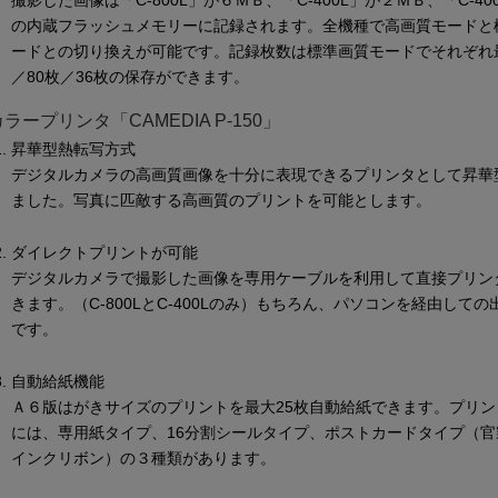
撮影した画像は「C-800L」が６ＭＢ、「C-400L」が２ＭＢ、「C-4
の内蔵フラッシュメモリーに記録されます。全機種で高画質モードと
ードとの切り換えが可能です。記録枚数は標準画質モードでそれぞれ最
／80枚／36枚の保存ができます。
ープリンタ「CAMEDIA P-150」
昇華型熱転写方式
デジタルカメラの高画質画像を十分に表現できるプリンタとして昇華
ました。写真に匹敵する高画質のプリントを可能とします。
ダイレクトプリントが可能
デジタルカメラで撮影した画像を専用ケーブルを利用して直接プリン
きます。（C-800LとC-400Lのみ）もちろん、パソコンを経由して
です。
自動給紙機能
Ａ６版はがきサイズのプリントを最大25枚自動給紙できます。プリン
には、専用紙タイプ、16分割シールタイプ、ポストカードタイプ（官
インクリボン）の３種類があります。