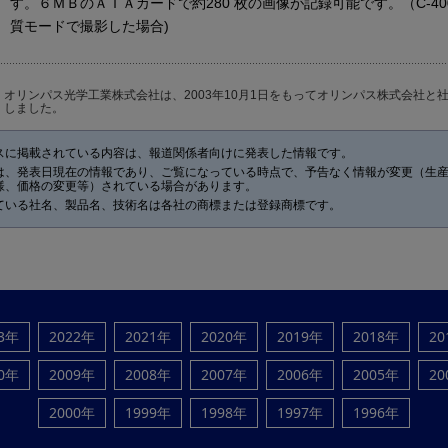
す。６ＭＢのＡＴＡカードで約280 枚の画像が記録可能です。（C-40
質モードで撮影した場合)
オリンパス光学工業株式会社は、2003年10月1日をもってオリンパス株式会社と
しました。
スに掲載されている内容は、報道関係者向けに発表した情報です。
は、発表日現在の情報であり、ご覧になっている時点で、予告なく情報が変更（生
様、価格の変更等）されている場合があります。
ている社名、製品名、技術名は各社の商標または登録商標です。
23年
2022年
2021年
2020年
2019年
2018年
20
10年
2009年
2008年
2007年
2006年
2005年
20
2000年
1999年
1998年
1997年
1996年