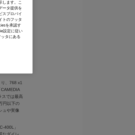
示します。こ
データ提供を
ビスプロバイ
イトのフッタ
iesを承認す
ie設定に従い
フッタにある
」
迫る再現性
、768 x1
AMEDIA
クラスでは最高
万円以下の
シュや実像
-400L」
質なダイレ