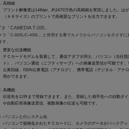
高精細
プリント解像度は148dpi、約1670万色の高精細を実現しました。は
（Ａ６サイズ）のプリントで高画質なプリントを出力できます。
「CAMEDIA T-100」
ラ「C-800L/C-400L」と併用する事でカメラからパソコンを介さず
ます。
豊富な伝送機能
ＰＣカードモデムを装着して、通信アダプタ同士、パソコン（当社指
ト）、パソコン通信（ニフティサーブ）への画像送受信が可能です。
公衆回線、ISDN公衆電話（アナログ）、携帯電話（デジタル・アナ
用ができます。
高機能
伝送先を12件まで登録できます。また、登録した相手先への自動ダイ
や自動応答画像送受信、複数画像の伝送も可能です。
パソコンとのシステム化
パソコンで規格化されたＰＣカードに、カメラのデータがバックアッ