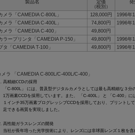
製品名
定価
発
（税別）
メラ「CAMEDIA C-800L」
128,000円
1996年
メラ「CAMEDIA C-400L」
74,800円
1996年
メラ「CAMEDIA C-400」
49,800円
ラープリンタ「CAMEDIA P-150」
49,800円
1996年
タ「CAMEDIA T-100」
49,800円
1996年
 「CAMEDIA C-800L/C-400L/C-400」
高精細CCDの採用
「C-800L」 には、普及型デジタルカメラとしては最も高精細な３分
1万画素CCDを採用しています。また、 「C-400L」 と 「C-400」
１インチ35万画素プログレッシブCCDを採用しており、プリントし
足できる画質を実現しました。
高性能ガラスレンズの開発
当社が長年培った光学技術により、レンズには非球面レンズ１枚を含