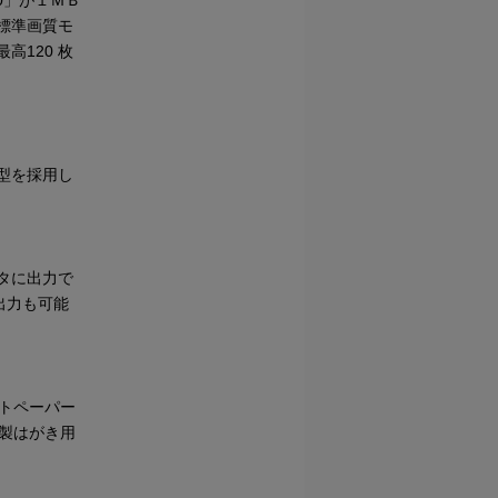
00」が１ＭＢ
標準画質モ
高120 枚
型を採用し
タに出力で
の出力も可能
トペーパー
製はがき用