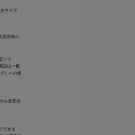
がきサイズ
に直接画像の
定ソフ
電話は一般
ログ）への使
ヤル送受信
プできま