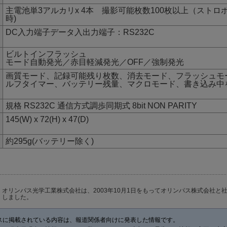
主電池単3アルカリx 4本 撮影可能枚数100枚以上（ストロボ
時)
DC入力端子データ入出力端子：RS232C
ビルトインフラッシュ
モード自動発光／赤目軽減発光／OFF／強制発光
画質モード、記録可能残り枚数、消去モード、フラッシュモ
ルフタイマー、バッテリー残量、マクロモード、書き込み中
規格 RS232C 通信方式調歩同期式 8bit NON PARITY
145(W) x 72(H) x 47(D)
約295g(バッテリー除く)
オリンパス光学工業株式会社は、2003年10月1日をもってオリンパス株式会社と
しました。
スに掲載されている内容は、報道関係者向けに発表した情報です。