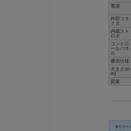
電源
外部コネ
クタ
内蔵スト
ロボ
コントロ
ールパネ
ル
通信仕様
大きさ(m
m)
質量
本リリー