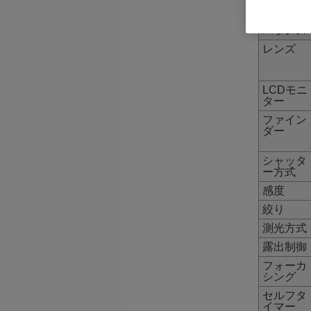
ホワイト
バランス
レンズ
LCDモニ
ター
ファイン
ダー
シャッタ
ー方式
感度
絞り
測光方式
露出制御
フォーカ
シング
セルフタ
イマー