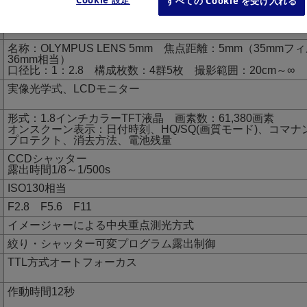
すべての Cookie を受け入れる
(有効約33万画素)
フルオートTTL
名称：OLYMPUS LENS 5mm 焦点距離：5mm（35mmフ
36mm相当）
口径比：1：2.8 構成枚数：4群5枚 撮影範囲：20cm～∞
実像光学式、LCDモニター
形式：1.8インチカラーTFT液晶 画素数：61,380画素
オンスクーン表示：日付時刻、HQ/SQ(画質モード)、コマナ
プロテクト、消去方法、電池残量
CCDシャッター
露出時間1/8～1/500s
ISO130相当
F2.8 F5.6 F11
イメージャーによる中央重点測光方式
絞り・シャッター可変プログラム露出制御
TTL方式オートフォーカス
作動時間12秒