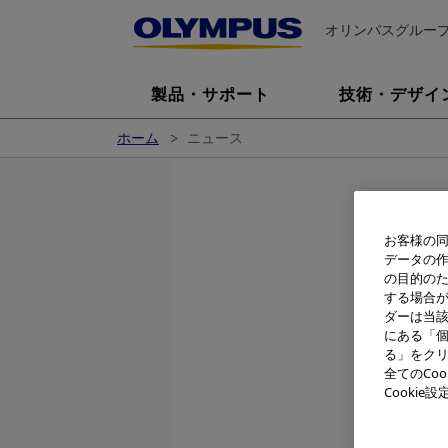
オリンパスグルー
製品・サポート
技術・デザイ
ホーム
ニュース
お客様の同
「CAMED
データの
主な仕様
の目的の
する場合
形式
ダーは当
にある「個
記録媒体
る」をクリ
記録コマ
全てのCo
数
Cooki
圧縮方式
撮影素子