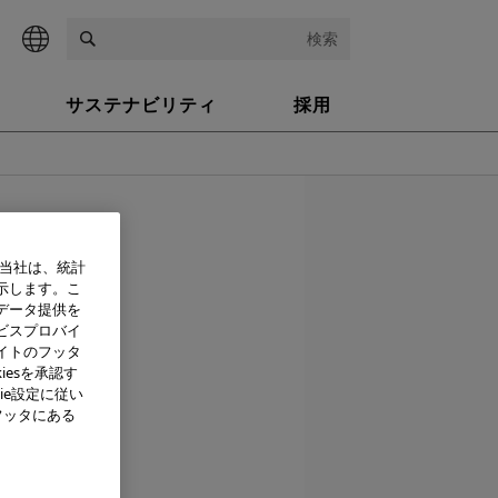
検索
サステナビリティ
採用
997年 2月13日
、当社は、統計
示します。こ
データ提供を
ビスプロバイ
プレー内蔵
イトのフッタ
iesを承認す
ie設定に従い
フッタにある