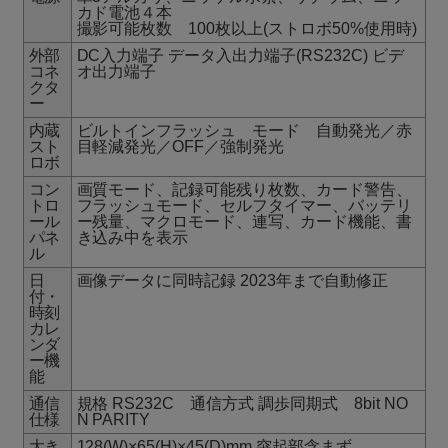
カド電池４本
撮影可能枚数 100枚以上(ストロボ50%使用時)
外部
DC入力端子 データ入出力端子(RS232C) ビデ
コネ
オ出力端子
クタ
ー
内蔵
ビルトインフラッシュ モード 自動発光／赤
スト
目軽減発光／OFF／強制発光
ロボ
コン
画質モード、記録可能残り枚数、カード警告、
トロ
フラッシュモード、セルフタイマー、バッテリ
ール
ー残量、マクロモード、連写、カード機能、書
パネ
き込み中を表示
ル
日
画像データに同時記録 2023年まで自動修正
付・
時刻
カレ
ンダ
ー機
能
通信
規格 RS232C 通信方式 調歩同期式 8bit NO
仕様
N PARITY
大き
128(W)×65(H)×45(D)mm 突起部含まず