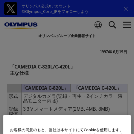
オリンパス公式Xアカウント
@Olympus_Corp_JPをフォローしよう
オリンパスグループ企業情報サイト
検索
1997年 6月19日
「CAMEDIA C-820L/C-420L」
主な仕様
｢CAMEDIA C-820L」
｢CAMEDIA C-420L」
形式
デジタルカメラ(記録・再生・2インチカラー液
晶モニター内蔵)
記録
3.3Ｖスマートメディア(2MB, 4MB, 8MB)
媒体
記録
4枚以上(高画質モー
８枚以上(高画質モード2/
コマ
ド2/2MB)
2MB)
お客様の同意のもと、当社は本サイトにてCookieを使用します。
数
10枚以上(高画質モー
20枚以上(高画質モード