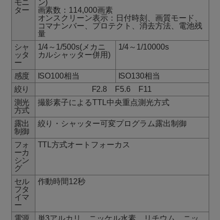
モニ
ン)
ター
画素数：114,000画素
オンスクリーン表示：日付時刻、画質モード、
コマナンバー、プロテクト、消去方法、電池残
量
シャ
1/4～1/500s(メカニ
1/4～1/10000s
ッタ
カルシャッター併用)
ー
感度
ISO100相当
ISO130相当
絞り
F2.8 F5.6 F11
測光
撮影素子によるTTL中央重点測光方式
方式
露出
絞り・シャッター可変プログラム露出制御
制御
フォ
TTL方式オートフォーカス
ーカ
シン
グ
セル
作動時間12秒
フタ
イマ
ー
電源
単3アルカリ、ニッケル水素、リチウム、ニッ