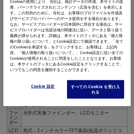
Cookieの使用により、当社は、統計データの作成、本サイトの改
ド1/2MB)
1/2MB)
善、パーソナライズされたコンテンツ（広告を含む）を表示しま
30枚以上(標準画質モ
80枚以上(標準画質モー
ード/2MB)
ド/2MB)
す。この目的のために、当社は、お客様のプロファイルを作成及
びサービスプロバイバーへのデータ提供をする場合があります。
圧縮
JPEGベースライン
なお、サービスプロバイダーが日本国外に所在する場合は、サー
方式
ビスプロバイダーは当該法域の関連法に従い、データと取り扱う
撮像
総画素81万画素1/3イ
総画素35万画素1/3イン
義務が課せられます。詳細は、本サイトのフッタにある「個人情
素子
ンチCCD
チプログレッシブCCD
報の取り扱いについて」とCookie設定にて確認できます。「全て
記録
1,024×768ピクセル
640×480ピクセル(高画
のCookiesを承認する」をクリックすると、お客様は、上記内
画像
(高画質モード1,2)
質モード1,2)
容、「個人情報の取り扱いについて」、Cookie設定に従い全ての
640×480ピクセル(標
320×240ピクセル(標準
Cookiesが使用されることに同意をしたこととなります。お客様
準画質モード)
画質モード)
は、本サイトのフッタにあるCookie設定をクリックすることで、
ホワ
フルオートTTL
いつでもこの同意を撤回することができます。
イト
バラ
ンス
Cookie 設定
すべての Cookie を受け入
レン
名称：OLYMPUS LENS 5mm 焦点距離：5mm
れる
ズ
（35mmフィルム換算36mm相当）
口径比：1:2.8 構成枚数：4群５枚 撮影範
囲：20cm～∞
ファ
光学式実像ファインダー、LCDモニター
イン
ダー
LCD
形式：2インチカラーTFT液晶(低温ポリシリコ