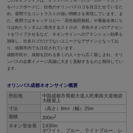
このネオンサインは、オリンパスブルーのコーポレートカラー
をバックボードに、白色のオリンパスロゴを目立たせているた
め、昼間でもコントラストの強い明瞭さを実現しています。ま
た、夜間ではキャッチコピー「高性能照相机」や看板全体にち
りばめたランダムに発光するストロボ、赤色ネオンのアクセン
トをワイプさせるなど、ネオンサインへのアテンション効果も
加味し、社名ロゴだけでないユニークなデザインとなってお
り、成都市内でも注目されています。
成都市民や、成都を訪れる多くの人々から広く親しまれ、オリ
ンパスの企業イメージ高揚に大きく貢献するものと期待してい
ます。
オリンパス成都ネオンサイン概要
所在地
中国成都市蜀都大道人民東路大道物資
大楼屋上
寸法
（高さ）8m×（幅）25m
2
面積
200m
ネオン管全長
2,630m
ホワイト、ブルー、ライトブルー、レ