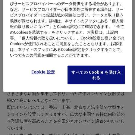
びサービスプロバイバーへのデータ提供をする場合があります。
なお、サービスプロバイダーが日本国外に所在する場合は、サー
ビスプロバイダーは当該法域の関連法に従い、データと取り扱う
中国四川省・成都市の主要幹線道路に面する大道物資ビル屋上
義務が課せられます。詳細は、本サイトのフッタにある「個人情
に、大型ネオンサインを新設、1998年 4月 1日より点灯いたし
報の取り扱いについて」とCookie設定にて確認できます。「全て
のCookiesを承認する」をクリックすると、お客様は、上記内
ました。
容、「個人情報の取り扱いについて」、Cookie設定に従い全ての
Cookiesが使用されることに同意をしたこととなります。お客様
成都市は人口約1000万人を有する中国の主要経済拠点で、昨年
は、本サイトのフッタにあるCookie設定をクリックすることで、
より蘭州、鄭州とならび重点開発発展都市として指定され、通
いつでもこの同意を撤回することができます。
信、交通、物流などの発展促進に重点を置く政策が展開されて
います。
Cookie 設定
すべての Cookie を受け入
大道物資ビルは、市内を東西に横断する歴史的な街道である蜀
れる
都大道と順城大道の交差点に面したデパートで、多くの成都市
内の人々が通勤や娯楽などのために頻繁に通行する要所です。
さまざまな店舗が集中しており、当社のネオンサイン接触度は
極めて高いレベルとなっています。
既にオリンパスでは、香港、上海、北京など沿岸部で大型ネオ
ンサインを設置しておりますが、広大な中国でも特に内陸部の
企業認知度を高めることを今回のネオンサイン設置の狙いとし
ています。