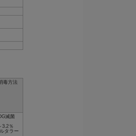
消毒方法
OG滅菌
～3.2％
ルタラー