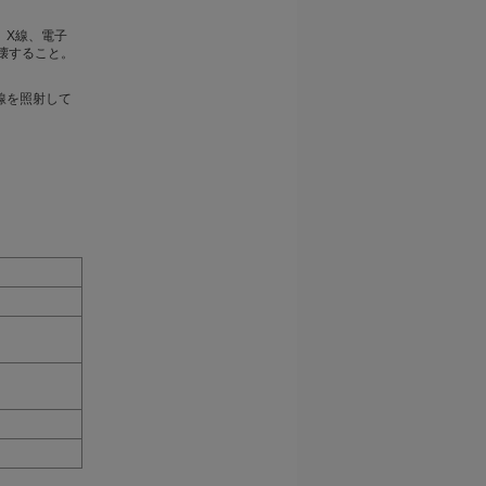
、X線、電子
破壊すること。
線を照射して