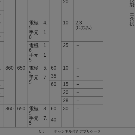
0
20
製
エ
0
含
0
電極 4.
10
2.3
拭
5
(Cのみ)
手元 1
0
0
電極 1
25
－
6
手元 1
5
A
860
650
電極 5.
60
10
－
5
B
35
－
手元 7.
5
A
60
15
－
A
20
－
A
28
－
A
860
650
電極 8.
60
30
－
5
手元 7.
B
40
－
5
C：
チャンネル付きアプリケータ