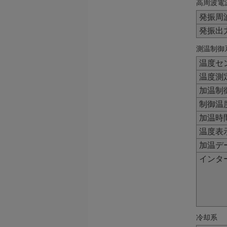
高周波電
発振周
発振出
測温制御
温度セ
温度測
加温制
制御温
加温時
温度表
加温デ
インタ
冷却系