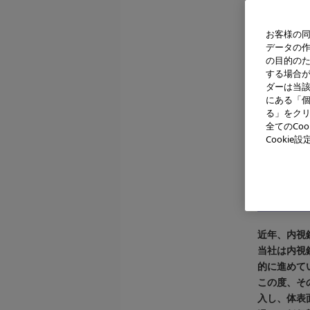
お客様の同
データの
の目的の
する場合
ダーは当
にある「個
る」をクリ
全てのCo
Cooki
「エ
近年、内視
当社は内視
的に進めて
この度、そ
入し、体表