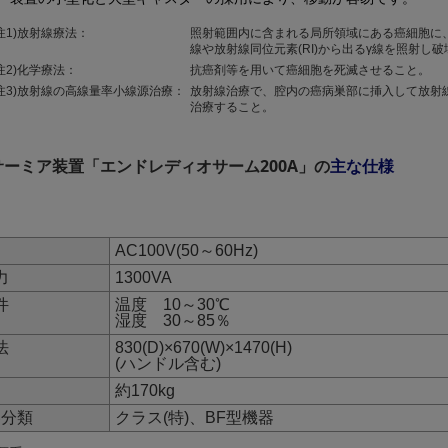
注1)放射線療法：
照射範囲内に含まれる局所領域にある癌細胞に
線や放射線同位元素(RI)から出るγ線を照射し
注2)化学療法：
抗癌剤等を用いて癌細胞を死滅させること。
(注3)放射線の高線量率小線源治療：
放射線治療で、腔内の癌病巣部に挿入して放射
治療すること。
ーミア装置「エンドレディオサーム200A」の
主な仕様
AC100V(50～60Hz)
力
1300VA
件
温度 10～30℃
湿度 30～85％
法
830(D)×670(W)×1470(H)
(ハンドル含む)
約170kg
器分類
クラス(特)、BF型機器