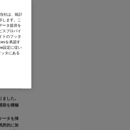
、当社は、統計
示します。こ
データ提供を
ビスプロバイ
イトのフッタ
iesを承認す
ie設定に従い
フッタにある
」
りました。
開発を積極
ケータを挿
局所的に加