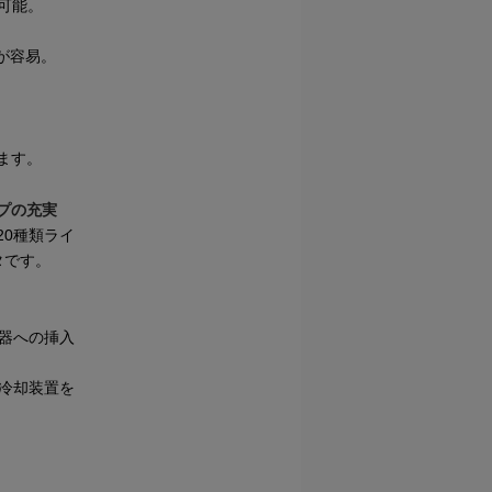
が可能。
認が容易。
ます。
プの充実
0種類ライ
タです。
器への挿入
冷却装置を