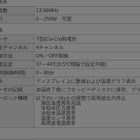
源系
波数
13.56MHz
力
0～250W 可変
系
ンサ
T型(Cu-Co)熱電対
定チャンネル
4チャンネル
御方法
ON／OFF制御
度設定
37～44℃(0.5℃間隔で設定可能)
間(制御時間)
0～80分
示
ディスプレイ上に数値および温度グラフ表示
ータの記録
加温終了後にフロッピーディスクに保存、プ
ーロック機構
以下のいづれかの状態で高周波出力停止
測定温度異常高温
冷却水圧力異常
冷却水温度異常
温度センサ異常
高周波電源異常