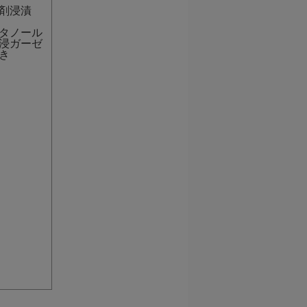
剤浸漬
タノール
浸ガーゼ
き