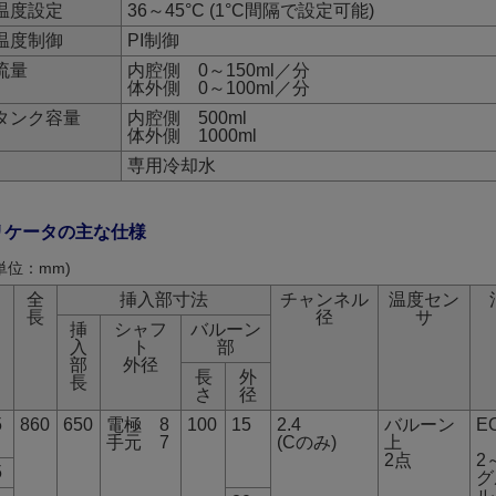
温度設定
36～45°C (1°C間隔で設定可能)
温度制御
PI制御
流量
内腔側 0～150ml／分
体外側 0～100ml／分
タンク容量
内腔側 500ml
体外側 1000ml
専用冷却水
リケータの主な仕様
単位：mm)
全
挿入部寸法
チャンネル
温度セン
長
径
サ
挿
シャフ
バルーン
入
ト
部
部
外径
長
外
長
さ
径
5
860
650
電極 8
100
15
2.4
バルーン
E
手元 7
(Cのみ)
上
2点
2
5
グ
ル