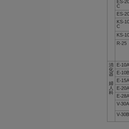
ES-2
C
ES-2
KS-1
C
KS-1
R-25
消
E-10
化
E-10
器
E-15
婦
人
E-20
科
E-28
V-30
V-30