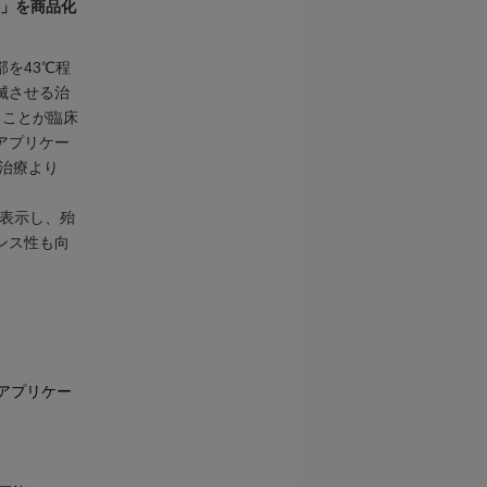
A」を商品化
を43℃程
滅させる治
ることが臨床
アプリケー
癌治療より
を表示し、殆
ンス性も向
アプリケー