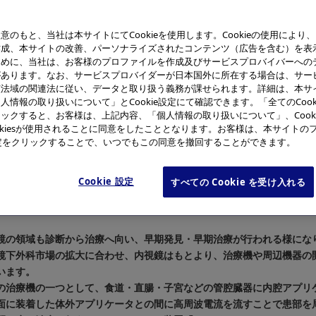
意のもと、当社は本サイトにてCookieを使用します。Cookieの使用により
作成、本サイトの改善、パーソナライズされたコンテンツ（広告を含む）を表
ために、当社は、お客様のプロファイルを作成及びサービスプロバイバーへの
があります。なお、サービスプロバイダーが日本国外に所在する場合は、サー
該法域の関連法に従い、データと取り扱う義務が課せられます。詳細は、本サ
人情報の取り扱いについて」とCookie設定にて確認できます。「全てのCook
ックすると、お客様は、上記内容、「個人情報の取り扱いについて」、Cook
okiesが使用されることに同意をしたこととなります。お客様は、本サイトの
e設定をクリックすることで、いつでもこの同意を撤回することができます。
Cookie 設定
すべての Cookie を受け入れる
ハイパーサーミア装置
「内腔アプリケータ
ンドレディオサーム200A」
鏡の領域も診断から治療へ向い、早期発見・早期治療が行われる様にな
鏡下外科市場の拡大に合わせ、内視鏡はもとより、治療機や周辺機器の
います。
の治療機の一つとして、食道・直腸・子宮などの管腔臓器に内腔アプリ
面に装着した体外アプリケータとの間に高周波電流を流すことで患部を