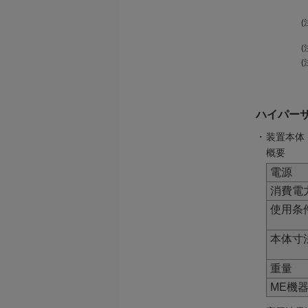
(
(
ハイパーサ
・
装置本体
概要
電源
消費電
使用条
本体寸
重量
ME機