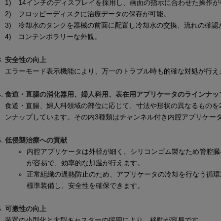
1) 14インチのディスプレイを採用し、画面の指示に合わせた操作
2) フロッピーディスクに治療データの保存が可能。
3) 冷却水のタンクを器械の前面に配置し冷却水の交換、流れの確
4) コンテンポラリーな外観。
安全性の向上
エラーモード表示機能により、万一のトラブル時も的確な対処が行え
食道・直腸の消化器用、婦人科用、表在用アプリケータのラインナッ
食道・直腸、婦人科領域の部位に応じて、寸法や形状の異なるものを2
ンナップしています。その内3種類はチャンネル付き内腔アプリケー
低侵襲治療への貢献
内腔アプリケータは外径が細く、シリコンゴム製なため管腔臓
が容易で、効率的な加温が行えます。
正常組織の過熱防止のため、アプリケータの冷却を行なう循環
標準装備し、安全性を確保できます。
可搬性の向上
装置の小型化と大型キャスターの採用により、移動が容易です。