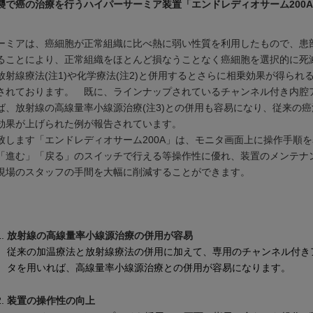
襲で癌の治療を行うハイパーサーミア装置「エンドレディオサーム200
。
ーミアは、癌細胞が正常組織に比べ熱に弱い性質を利用したもので、患部
ることにより、正常組織をほとんど損なうことなく癌細胞を選択的に死
放射線療法(注1)や化学療法(注2)と併用するとさらに相乗効果が得られ
されております。 既に、ラインナップされているチャンネル付き内腔
ば、放射線の高線量率小線源治療(注3)との併用も容易になり、従来の
効果が上げられた例が報告されています。
します「エンドレディオサーム200A」は、モニタ画面上に操作手順
「進む」「戻る」のスイッチで行える等操作性に優れ、装置のメンテナ
現場のスタッフの手間を大幅に削減することができます。
放射線の高線量率小線源治療の併用が容易
従来の加温療法と放射線療法の併用に加えて、専用のチャンネル付き
タを用いれば、高線量率小線源治療との併用が容易になります。
装置の操作性の向上