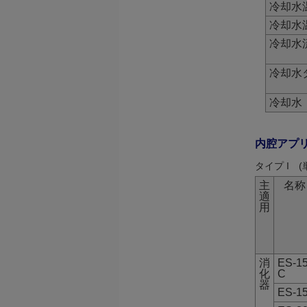
冷却水
冷却水
冷却水
冷却水
冷却水
内腔アプ
タイプ I (
主
名称
適
用
消
ES-1
化
C
器
ES-1